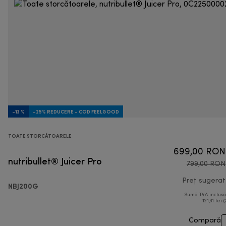
-13 %
-25% REDUCERE - COD FEELGOOD
TOATE STORCĂTOARELE
699,00 RON
nutribullet® Juicer Pro
799,00 RON
Preț sugerat
NBJ200G
Sumă TVA inclus
121,31 lei 
Compară