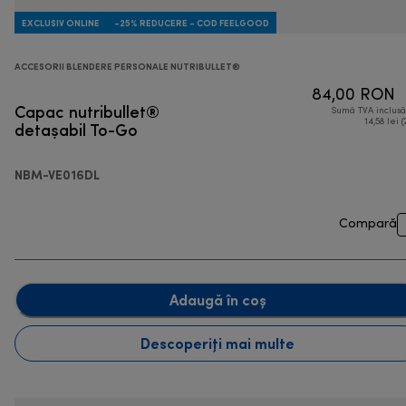
EXCLUSIV ONLINE
-25% REDUCERE - COD FEELGOOD
ACCESORII BLENDERE PERSONALE NUTRIBULLET®
84,00 RON
Capac nutribullet®
Sumă TVA inclus
detașabil To-Go
14,58 lei (
NBM-VE016DL
Compară
Adaugă în coș
Descoperiți mai multe