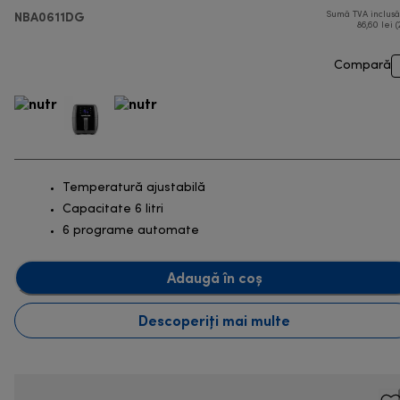
NBA0611DG
Sumă TVA inclus
86,60 lei (
Compară
Temperatură ajustabilă
Capacitate 6 litri
6 programe automate
Adaugă în coș
Descoperiți mai multe