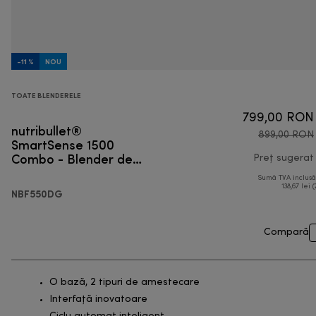
-11 %
NOU
TOATE BLENDERELE
799,00 RON
nutribullet®
899,00 RON
SmartSense 1500
Combo - Blender de
Preț sugerat
capacitate mare
Sumă TVA inclus
138,67 lei (
NBF550DG
Compară
O bază, 2 tipuri de amestecare
Interfață inovatoare