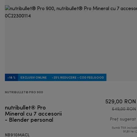
-18 %
EXCLUSIV ONLINE
-25% REDUCERE - COD FEELGOOD
NUTRIBULLET® PRO 900
529,00 RON
nutribullet® Pro
649,00 RON
Mineral cu 7 accesorii
- Blender personal
Preț sugerat
Sumă TVA inclus
91,81 lei (
NB910MACL