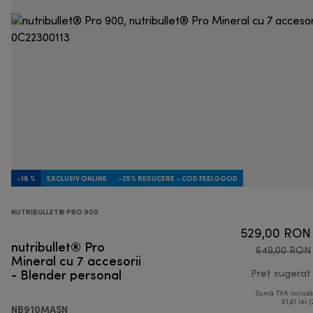
-18 %
EXCLUSIV ONLINE
-25% REDUCERE - COD FEELGOOD
NUTRIBULLET® PRO 900
529,00 RON
nutribullet® Pro
649,00 RON
Mineral cu 7 accesorii
- Blender personal
Preț sugerat
Sumă TVA inclus
91,81 lei (
NB910MASN