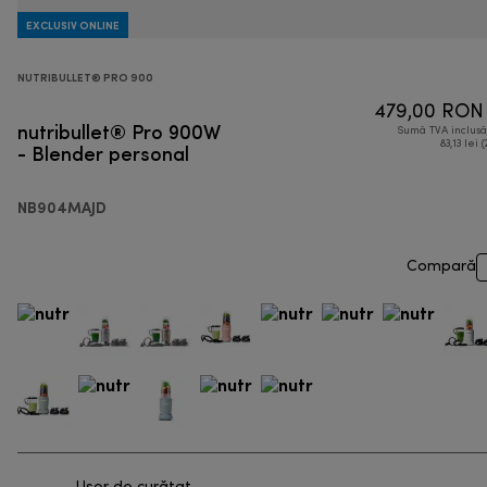
EXCLUSIV ONLINE
NUTRIBULLET® PRO 900
479,00 RON
nutribullet® Pro 900W
Sumă TVA inclus
- Blender personal
83,13 lei 
NB904MAJD
Compară