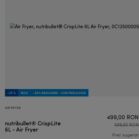
-17 %
NOU
-25% REDUCERE - COD FEELGOOD
AIR FRYER
499,00 RON
nutribullet® CrispLite
599,00 RON
6L - Air Fryer
Preț sugerat