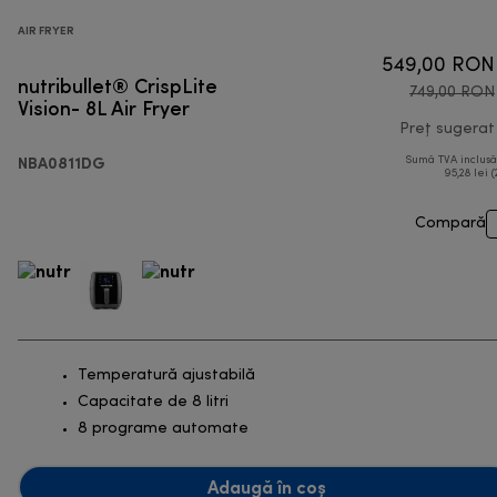
AIR FRYER
549,00 RON
nutribullet® CrispLite
749,00 RON
Vision- 8L Air Fryer
Preț sugerat
NBA0811DG
Sumă TVA inclus
95,28 lei (
Compară
Temperatură ajustabilă
Capacitate de 8 litri
8 programe automate
Adaugă în coș