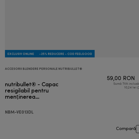
EXCLUSIV ONLINE
-25% REDUCERE - COD FEELGOOD
ACCESORII BLENDERE PERSONALE NUTRIBULLET®
59,00 RON
nutribullet® - Capac
Sumă TVA inclus
resigilabil pentru
10,24 lei (
menținerea
prospețimii
NBM-VE013DL
Compară