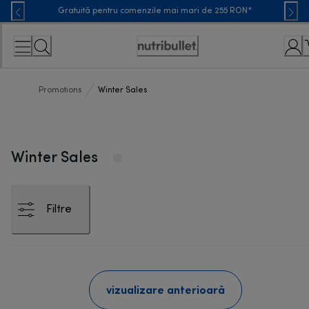
Skip
Gratuită pentru comenzile mai mari de 255 RON*
to
Content
Accessibility
Statement
Promotions
Winter Sales
Winter Sales
Filtre
vizualizare anterioară