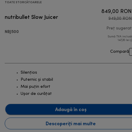
TOATE STORCĂTOARELE
849,00 RON
nutribullet Slow Juicer
949,00 RON
Preț sugerat
NBJ500
Sumă TVA inclus
147,35 lei (
Compară
Silențios
Puternic și stabil
Mai puțin efort
Ușor de curățat
Adaugă în coș
Descoperiți mai multe