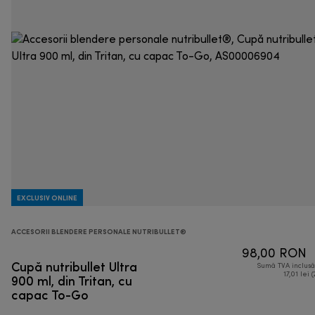
EXCLUSIV ONLINE
ACCESORII BLENDERE PERSONALE NUTRIBULLET®
98,00 RON
Cupă nutribullet Ultra
Sumă TVA inclus
900 ml, din Tritan, cu
17,01 lei (
capac To-Go