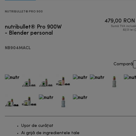
NUTRIBULLET® PRO 900
479,00 RON
nutribullet® Pro 900W
Sumă TVA inclus
- Blender personal
83,13 lei 
NB904MACL
Compară
Ușor de curățat
Ai grijă de ingredientele tale