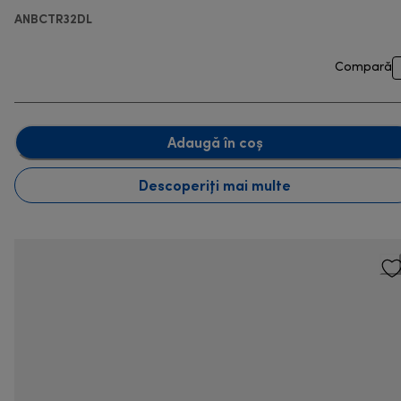
ANBCTR32DL
Compară
Adaugă în coș
Descoperiți mai multe