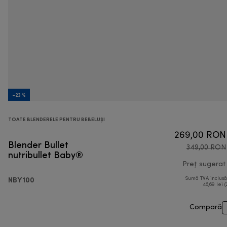
-23 %
TOATE BLENDERELE PENTRU BEBELUȘI
269,00 RON
Blender Bullet
349,00 RON
nutribullet Baby®
Preț sugerat
NBY100
Sumă TVA inclus
46,69 lei (
Compară