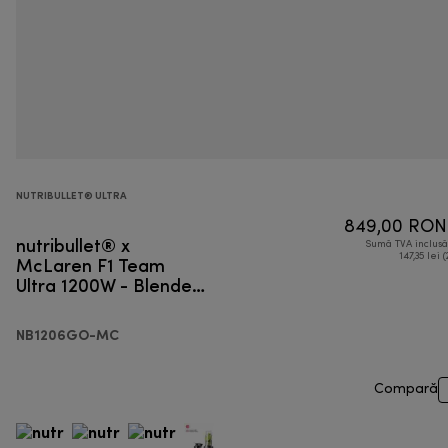
NUTRIBULLET® ULTRA
849,00 RON
nutribullet® x
Sumă TVA inclus
McLaren F1 Team
147,35 lei (
Ultra 1200W - Blender
personal
NB1206GO-MC
Compară