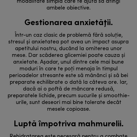
modalitate simplă care te ajută să atingi
ambele obiective.
Gestionarea anxietății.
Într-un caz clasic de problemă fără soluție,
stresul și anxietatea pot avea un impact asupra
apetitului nostru, ducând la omiterea unor
mese. Dar scăderea glicemiei poate cauza și
anxietate. Așadar, unul dintre cele mai bune
moduri în care te poți menaja în timpul
perioadelor stresante este să mănânci și să bei
preparate echilibrate o dată la câteva ore. Iar,
dacă ai o poftă de mâncare redusă,
preparatele lichide, precum sucurile și smoothie-
urile, sunt deseori mai bine tolerate decât
mesele copioase.
Luptă împotriva mahmurelii.
Rehidratarea este necesară pentru a combate