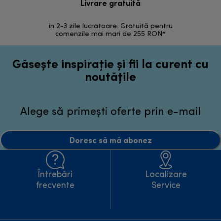
Livrare gratuită
R
in 2-3 zile lucratoare. Gratuită pentru
Retur 
comenzile mai mari de 255 RON*
Găsește inspirație și fii la curent cu
noutățile
Alege să primești oferte prin e-mail
Doresc să mă abonez
Întrebări
Localizare
frecvente
Service