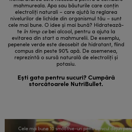
mahmureala. Apa sau băuturile care conțin
electroliți naturali – care ajută la reglarea
nivelurilor de lichide din organismul tău – sunt
cele mai bune. O idee și mai bună? Hidratează-
te
în timp ce
bei alcool, pentru a ajuta la
evitarea din start a mahmurelii. De exemplu,
pepenele verde este deosebit de hidratant, fiind
compus din peste 90% apă. De asemenea,
reprezintă o sursă naturală de electroliți și
potasiu.
Ești gata pentru sucuri? Cumpără
storcătoarele NutriBullet.
Cele mai bune 10 smoothie-uri pentru micul dejun pen