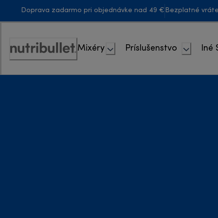
Skip
Doprava zadarmo pri objednávke nad 49 €
Bezplatné vrát
to
Content
Mixéry
Príslušenstvo
Iné 
Accessibility
Statement