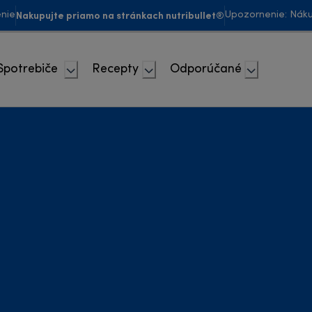
Nakupujte priamo na stránkach nutribullet®
enie
Upozornenie: Náku
Spotrebiče
Recepty
Odporúčané