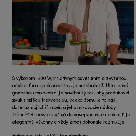
S výkonom 1200 W, intuitívnym osvetlením a zvýšenou
odolnosťou čepelí predstavuje nutribullet® Ultra novú
generáciu mixovania. Je navrhnutý tak, aby produkoval
zvuk s nižšou frekvenciou, vďaka čomu je to náš
doteraz najtichší mixér, a jeho mixovacie nádoby
Tritan™ Renew prinášajú do vašej kuchyne odolnosť. Je
elegantný, výkonný a vždy zmes dokonale rozmixuje.