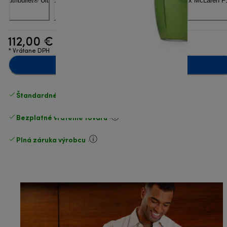
112,00 €
* Vrátane DPH
Pridať do košíka
Štandardné bezplatné doručenie
nad 49 €
Bezplatné vrátenie tovaru
.
Plná záruka výrobcu
.