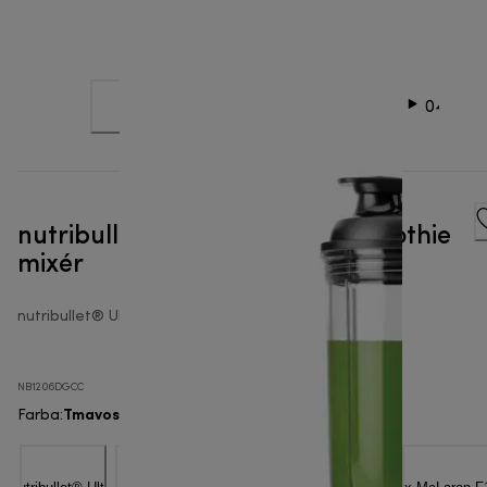
nutribullet® Ultra 1200W - Smoothie
mixér
nutribullet® Ultra
NB1206DGCC
Tmavosivé farebné prevedenie
Farba
: