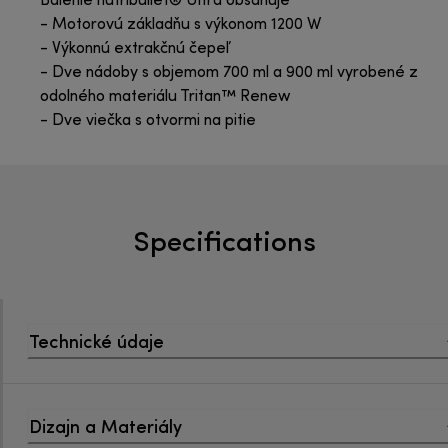
Balenie nutribullet® Ultra obsahuje
- Motorovú základňu s výkonom 1200 W
- Výkonnú extrakčnú čepeľ
- Dve nádoby s objemom 700 ml a 900 ml vyrobené z
odolného materiálu Tritan™ Renew
- Dve viečka s otvormi na pitie
Specifications
Technické údaje
Dizajn a Materiály