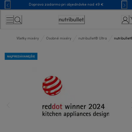
Skip
Doprava zadarmo pri objednávke nad 49 €
to
Content
Accessibility
Statement
Všetky mixéry
Osobné mixéry
nutribullet® Ultra
nutribulle
NAJPREDÁVANEJŠIE