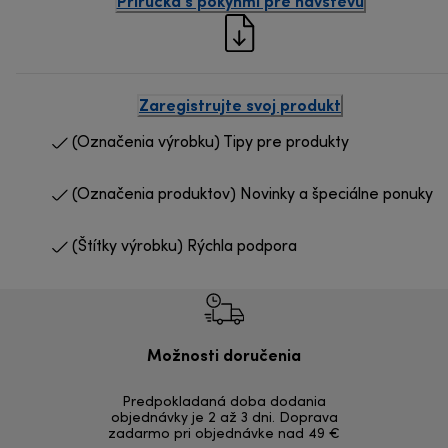
Príručka s pokynmi pre návštevu
Zaregistrujte svoj produkt
(Označenia výrobku) Tipy pre produkty
(Označenia produktov) Novinky a špeciálne ponuky
(Štítky výrobku) Rýchla podpora
Možnosti doručenia
Vrá
Predpokladaná doba dodania
Bezproblémov
objednávky je 2 až 3 dni. Doprava
zadarmo pri objednávke nad 49 €