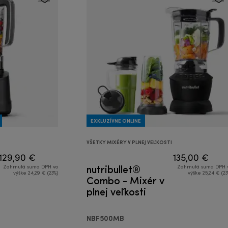
EXKLUZÍVNE ONLINE
VŠETKY MIXÉRY V PLNEJ VEĽKOSTI
129,90 €
135,00 €
nutribullet®
Zahrnutá suma DPH vo
Zahrnutá suma DPH 
výške 24,29 € (23%)
výške 25,24 € (23
Combo - Mixér v
plnej veľkosti
NBF500MB