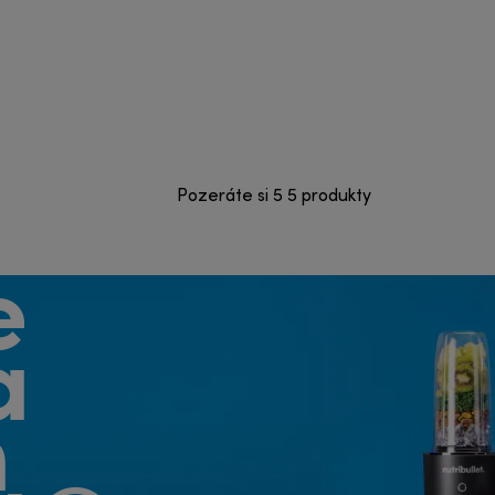
Pozeráte si 5 5 produkty
e
a
h