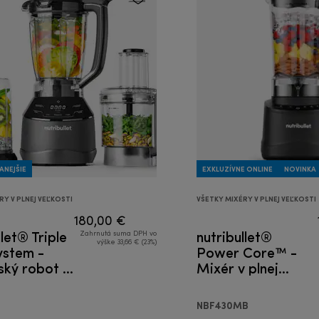
ANEJŠIE
EXKLUZÍVNE ONLINE
NOVINKA
RY V PLNEJ VEĽKOSTI
VŠETKY MIXÉRY V PLNEJ VEĽKOSTI
180,00 €
llet® Triple
nutribullet®
Zahrnutá suma DPH vo
výške 33,66 € (23%)
ystem -
Power Core™ -
ský robot 3
Mixér v plnej
veľkosti
NBF430MB