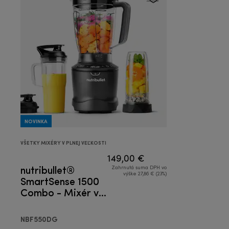
NOVINKA
VŠETKY MIXÉRY V PLNEJ VEĽKOSTI
149,00 €
nutribullet®
Zahrnutá suma DPH vo
výške 27,86 € (23%)
SmartSense 1500
Combo - Mixér v
plnej veľkosti
NBF550DG