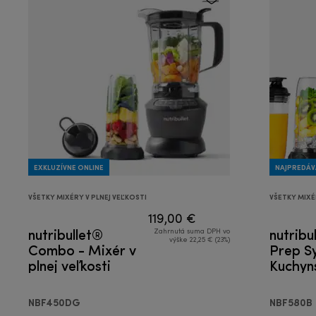
EXKLUZÍVNE ONLINE
NAJPREDÁV
VŠETKY MIXÉRY V PLNEJ VEĽKOSTI
VŠETKY MIXÉ
119,00 €
nutribullet®
nutribu
Zahrnutá suma DPH vo
výške 22,25 € (23%)
Combo - Mixér v
Prep S
plnej veľkosti
Kuchyn
v 1
NBF450DG
NBF580B