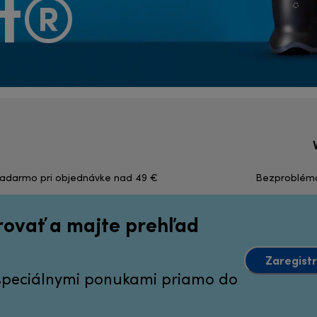
et®
zadarmo pri objednávke nad 49 €
Bezproblémov
irovať a majte prehľad
Zaregistr
 špeciálnymi ponukami priamo do