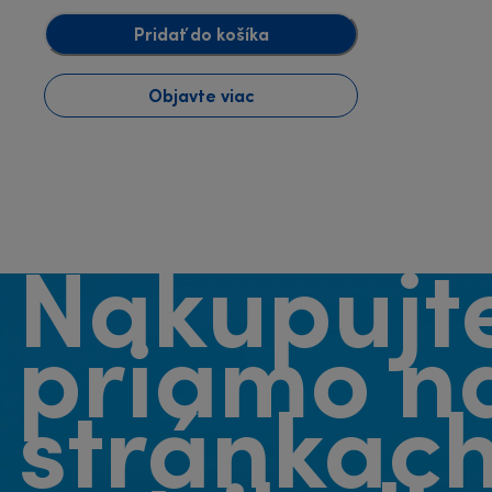
Pridať do košíka
Objavte viac
Nakupujt
priamo n
stránkac