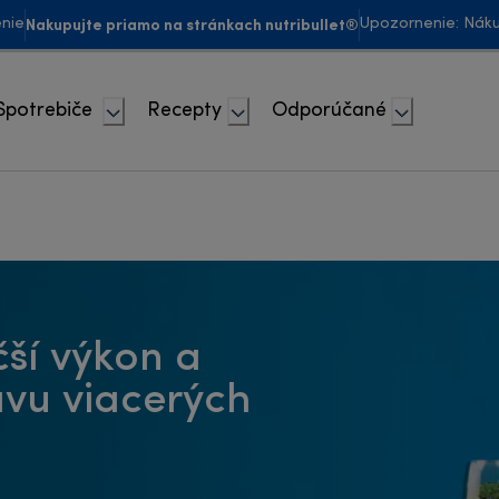
Nakupujte priamo na stránkach nutribullet®
enie
Upozornenie: Náku
Spotrebiče
Recepty
Odporúčané
čší výkon a
vu viacerých