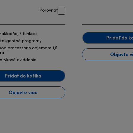
Porovnať
 základňa, 3 funkcie
Pridať do k
nteligentné programy
ood processor s objemom 1,6
tra.
Objavte v
otykové ovládanie
Pridať do košíka
Objavte viac