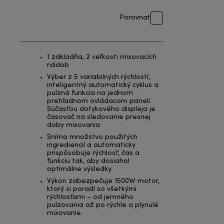
Porovnať
1 základňa, 2 veľkosti mixovacích
nádob
Výber z 5 variabilných rýchlostí,
inteligentný automatický cyklus a
pulzná funkcia na jednom
prehľadnom ovládacom paneli.
Súčasťou dotykového displeja je
časovač na sledovanie presnej
doby mixovania
Sníma množstvo použitých
ingrediencií a automaticky
prispôsobuje rýchlosť, čas a
funkciu tak, aby dosiahol
optimálne výsledky.
Výkon zabezpečuje 1500W motor,
ktorý si poradí so všetkými
rýchlosťami – od jemného
pulzovania až po rýchle a plynulé
mixovanie.