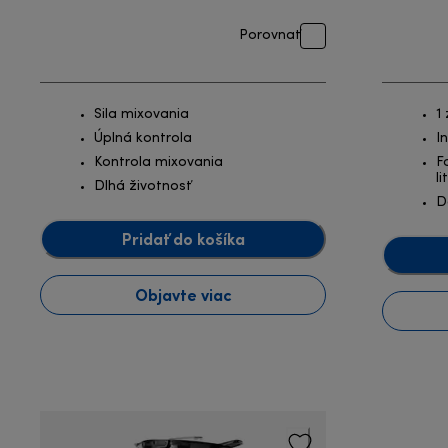
Porovnať
Sila mixovania
1
Úplná kontrola
I
Kontrola mixovania
F
li
Dlhá životnosť
D
Pridať do košíka
Objavte viac