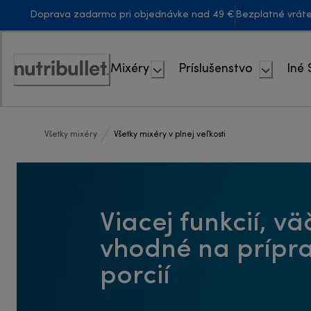
Skip
Doprava zadarmo pri objednávke nad 49 €
Bezplatné vrát
to
Content
Mixéry
Príslušenstvo
Iné 
Accessibility
Statement
Všetky mixéry
Všetky mixéry v plnej veľkosti
Viacej funkcií, vä
vhodné na prípra
porcií