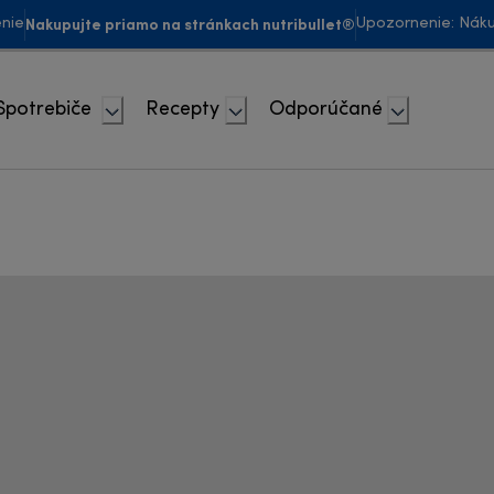
Nakupujte priamo na stránkach nutribullet®
enie
Upozornenie: Náku
Spotrebiče
Recepty
Odporúčané