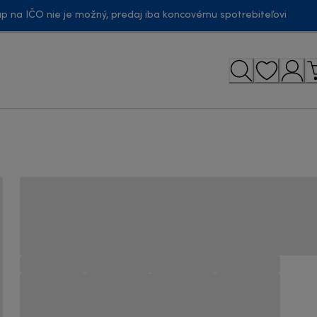
p na IČO nie je možný, predaj iba koncovému spotrebiteľovi