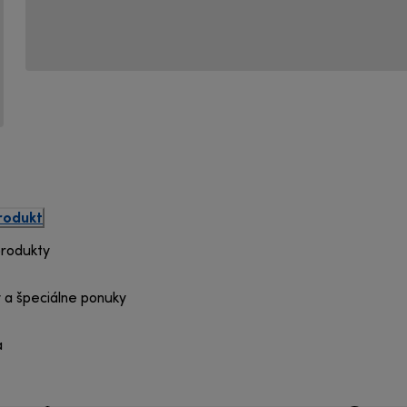
produkt
produkty
 a špeciálne ponuky
a