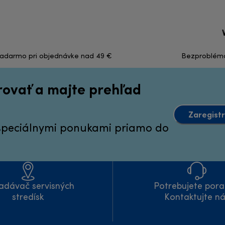
zadarmo pri objednávke nad 49 €
Bezproblémov
irovať a majte prehľad
Zaregistr
 špeciálnymi ponukami priamo do
adávač servisných
Potrebujete pora
stredísk
Kontaktujte n