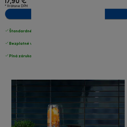
17,90 €
* Vrátane DPH
Pridať do košíka
Štandardné bezplatné doručenie
nad 49 €
Bezplatné vrátenie tovaru
.
Plná záruka výrobcu
.