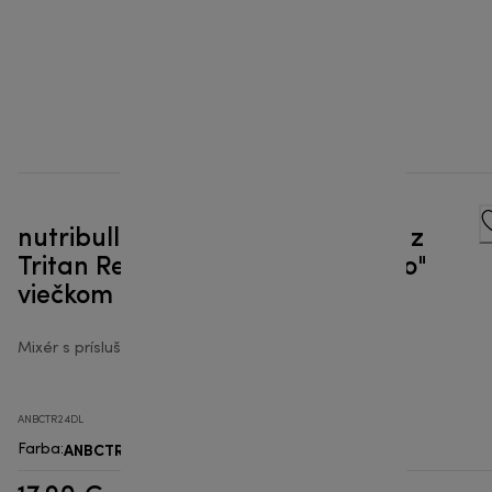
nutribullet Ultra 700 ml nádoba z
Tritan Renew s cestovným "To-Go"
viečkom
Mixér s príslušenstvom nutribullet®
ANBCTR24DL
ANBCTR24DL
Farba
: