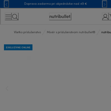
Skip
Doprava zadarmo pri objednávke nad 49 €
to
Content
Accessibility
Statement
Všetko príslušenstvo
Mixér s príslušenstvom nutribullet®
nutrib
EXKLUZÍVNE ONLINE