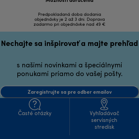
Možnosti doručenia
Vrá
Predpokladaná doba dodania
Bezproblémov
objednávky je 2 až 3 dni. Doprava
zadarmo pri objednávke nad 49 €
Nechajte sa inšpirovať a majte prehľad
s našimi novinkami a špeciálnymi
ponukami priamo do vašej pošty.
Zaregistrujte sa pre odber emailov
Časté otázky
Vyhľadávač
servisných
stredísk