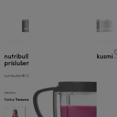
nutribullet® Original 600W so 3 kusmi
príslušenstva - Smoothie mixér
nutribullet® Original 600
NB606DG
Tmavosivé farebné prevedenie
Farba
: