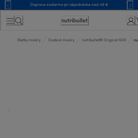
Skip
Doprava zadarmo pri objednávke nad 49 €
to
Content
Accessibility
Statement
Všetky mixéry
Osobné mixéry
nutribullet® Original 600
nu