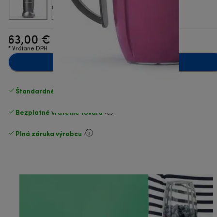
63,00 €
* Vrátane DPH
Pridať do košíka
Štandardné bezplatné doručenie
nad 49 €
Bezplatné vrátenie tovaru
.
Plná záruka výrobcu
.