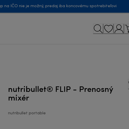
p na IČO nie je možný, predaj iba koncovému spotrebiteľovi
nutribullet® FLIP - Prenosný
mixér
nutribullet portable