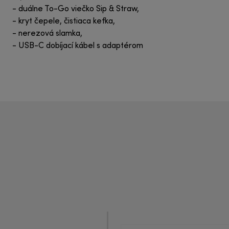
- duálne To-Go viečko Sip & Straw,
- kryt čepele, čistiaca kefka,
- nerezová slamka,
- USB-C dobíjací kábel s adaptérom