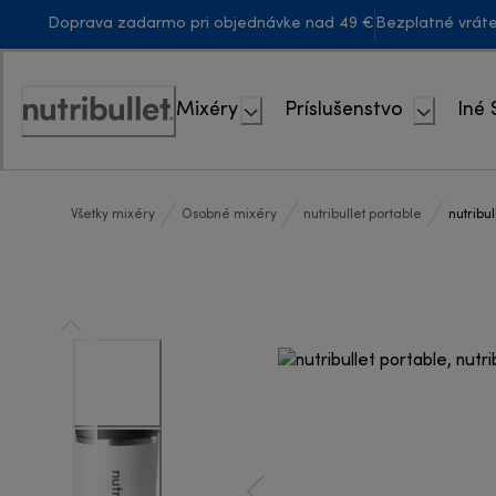
Skip
Doprava zadarmo pri objednávke nad 49 €
Bezplatné vrát
to
Content
Mixéry
Príslušenstvo
Iné 
Accessibility
Statement
Všetky mixéry
Osobné mixéry
nutribullet portable
nutribu