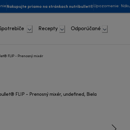
Nakupujte priamo na stránkach nutribullet®
enie
Upozornenie: Náku
Spotrebiče
Recepty
Odporúčané
llet® FLIP - Prenosný mixér