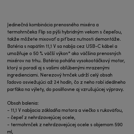
Jedinečná kombinácia prenosného mixéra a
termohrnčeka Flip sa pýši hybridným vekom s čepeľou,
takže môžete mixovať a piť bez nutnosti demontáže.
Batéria s napätím 11,1 V sa nabíja cez USB-C kábel a
umožňuje o 50 % väčší výkon* ako väčšina prenosných
mixérov na trhu. Batéria poháňa vysokootáčkový motor,
ktorý si poradí aj s vašimi obľúbenými mrazenými
ingredienciami. Nerezový hrnček udrží celý obsah
ľadovo osviežujúci až 24 hodín, čo z neho robí ideálneho
parťáka na výlety, do posilňovne aj vzrušujúcej výpravy.
Obsah balenia:
- 11,1 V nabíjacia základňa motora a viečko s rukoväťou,
- čepeľ z nehrdzavejúcej ocele,
- termohrnček z nehrdzavejúcej ocele s objemom 590
ml,