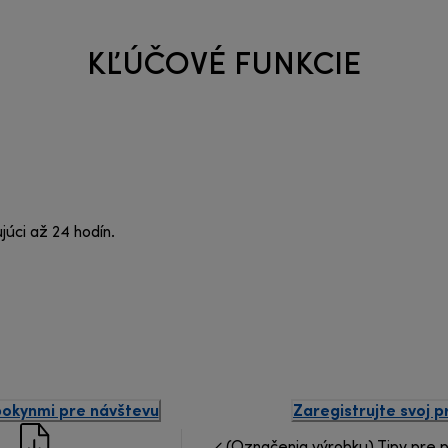
KĽÚČOVÉ FUNKCIE
úci až 24 hodín.
pokynmi pre návštevu
Zaregistrujte svoj 