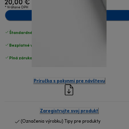
20,00 €
* Vrátane DPH
Pridať do košíka
Štandardné bezplatné doručenie
nad 49 €
Bezplatné vrátenie tovaru
.
Plná záruka výrobcu
.
Príručka s pokynmi pre návštevu
Zaregistrujte svoj produkt
(Označenia výrobku) Tipy pre produkty