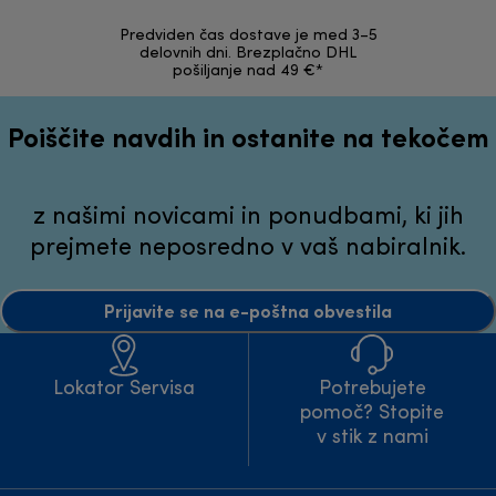
Predviden čas dostave je med 3–5
Možnost v
delovnih dni. Brezplačno DHL
nepoškodov
pošiljanje nad 49 €*
Poiščite navdih in ostanite na tekočem
z našimi novicami in ponudbami, ki jih
prejmete neposredno v vaš nabiralnik.
Prijavite se na e-poštna obvestila
Lokator Servisa
Potrebujete
pomoč? Stopite
v stik z nami