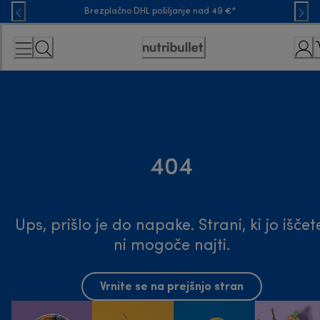
Skip
Brezplačno DHL pošiljanje nad 49 €*
to
Content
Accessibility
Statement
404
Ups, prišlo je do napake. Strani, ki jo iščet
ni mogoče najti.
Vrnite se na prejšnjo stran