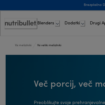
Skip
Brezplačno D
to
Content
Blenders
Dodatki
Drugi A
Accessibility
Statement
Vsi mešalniki
Vsi veliki mešalniki
Več porcij, več 
Preoblikujte svoje prehranjevalne