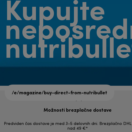
Kupujte
neposred
nutribull
/e/magazine/buy-direct-from-nutribullet
Možnosti brezplačne dostave
Predviden čas dostave je med 3–5 delovnih dni. Brezplačno DHL 
nad 49 €*