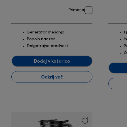
Primerjaj
Generator mešanja
1
Popoln nadzor
I
Dolgotrajna prednost
P
Z
Dodaj v košarico
Odkrij več