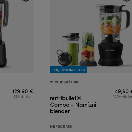
IZKLJUČNO NA SPLETU
VSI VELIKI MEŠALNIKI
129,90 €
149,90 
nutribullet®
*DDV vključen
*DDV vključe
Combo - Namizni
blender
NBF500MB