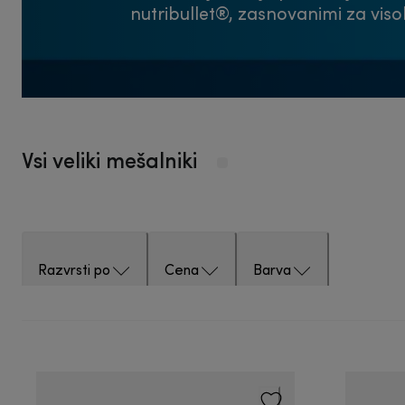
nutribullet®, zasnovanimi za vis
Vsi veliki mešalniki
Razvrsti po
Cena
Barva