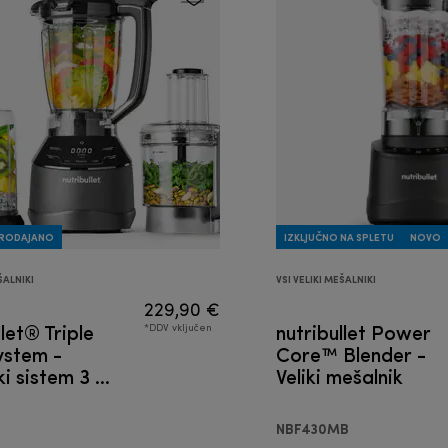
PRODAJANO
IZKLJUČNO NA SPLETU
NOVO
ŠALNIKI
VSI VELIKI MEŠALNIKI
229,90 €
llet® Triple
nutribullet Power
*DDV vključen
ystem -
Core™ Blender -
ki sistem 3 v
Veliki mešalnik
NBF430MB