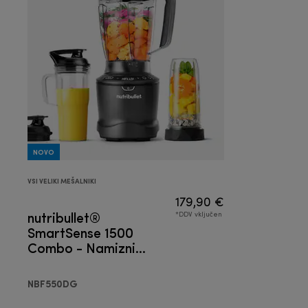
NOVO
VSI VELIKI MEŠALNIKI
179,90 €
nutribullet®
*DDV vključen
SmartSense 1500
Combo - Namizni
blender
NBF550DG