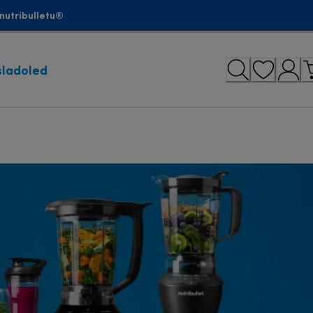
nutribulletu®
sladoled