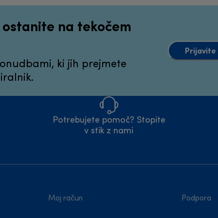
n ostanite na tekočem
Prijavit
ponudbami, ki jih prejmete
ralnik.
Potrebujete pomoč? Stopite
v stik z nami
Moj račun
Podpora