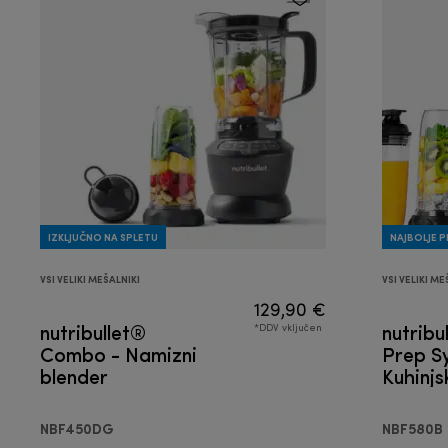
IZKLJUČNO NA SPLETU
NAJBOLJE 
VSI VELIKI MEŠALNIKI
VSI VELIKI ME
129,90 €
nutribullet®
nutribu
*DDV vključen
Combo - Namizni
Prep S
blender
Kuhinjs
1
NBF450DG
NBF580B