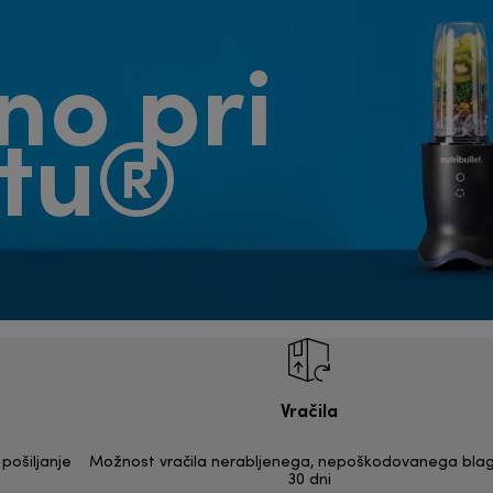
no pri
etu®
Vračila
pošiljanje
Možnost vračila nerabljenega, nepoškodovanega bla
30 dni