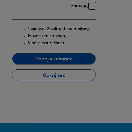
Primerjaj
1 osnova, 2 velikosti za mešanje
Inovativen vmesnik
Moč in natančnost
Dodaj v košarico
Odkrij več