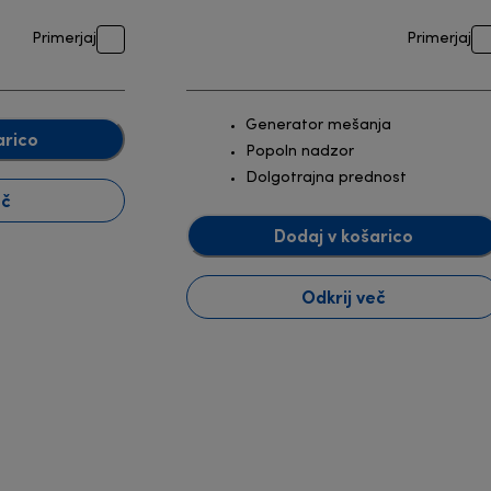
Primerjaj
Primerjaj
Generator mešanja
arico
Popoln nadzor
Dolgotrajna prednost
eč
Dodaj v košarico
Odkrij več