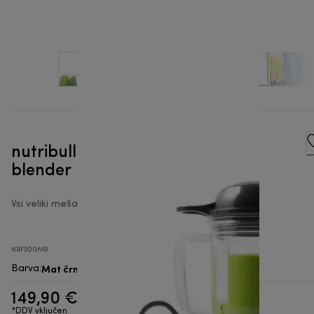
nutribullet® Combo - Namizni
blender
Vsi veliki mešalniki
NBF500MB
Mat črna
Barva
:
149,90 €
*DDV vključen