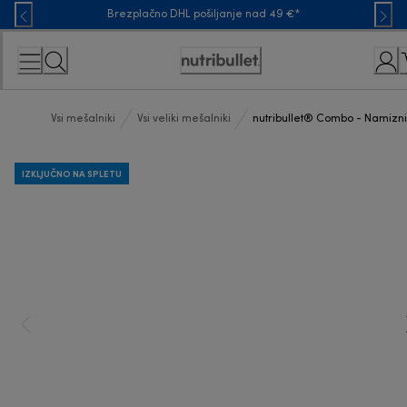
Skip
Brezplačno DHL pošiljanje nad 49 €*
to
Content
Accessibility
Statement
Vsi mešalniki
Vsi veliki mešalniki
nutribullet® Combo - Namizn
IZKLJUČNO NA SPLETU