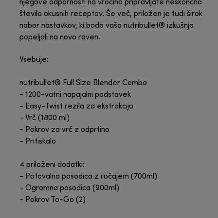
njegove odpornosti na vročino pripravljate neskončno
število okusnih receptov. Še več, priložen je tudi širok
nabor nastavkov, ki bodo vašo nutribullet® izkušnjo
popeljali na novo raven.
Vsebuje:
nutribullet® Full Size Blender Combo
- 1200-vatni napajalni podstavek
- Easy-Twist rezila za ekstrakcijo
- Vrč (1800 ml)
- Pokrov za vrč z odprtino
- Pritiskalo
4 priloženi dodatki:
- Potovalna posodica z ročajem (700ml)
- Ogromna posodica (900ml)
- Pokrov To-Go (2)