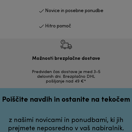
Novice in posebne ponudbe
Hitro pomoč
Možnosti brezplačne dostave
Predviden čas dostave je med 3–5
Možnost v
delovnih dni. Brezplačno DHL
nepoškodov
pošiljanje nad 49 €*
Poiščite navdih in ostanite na tekočem
z našimi novicami in ponudbami, ki jih
prejmete neposredno v vaš nabiralnik.