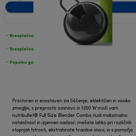
Dodaj v košarico
Brezplačna standardna dostava
Dostava
Brezplačna vračila
Popolna garancija proizvajalca
Prostoren in enostaven za čiščenje, eklektičen in visoko
zmogljiv, s preprosto zasnovo in 1200 W moči vam
nutribullet® Full Size Blender Combo nudi maksimalno
natančnost in izjemen nadzor: mešate lahko pri različnih
stopnjah hitrosti, ekstrahirate hranilne snovi, in s pomočjo