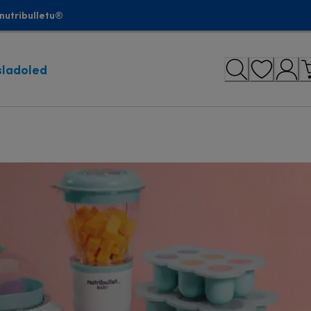
nutribulletu®
sladoled