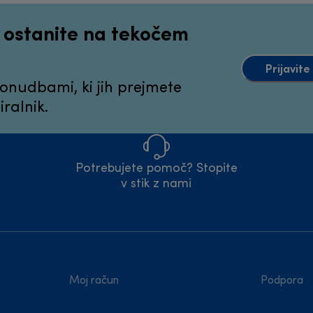
n ostanite na tekočem
Prijavit
ponudbami, ki jih prejmete
ralnik.
Potrebujete pomoč? Stopite
v stik z nami
Moj račun
Podpora