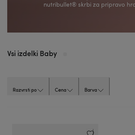
nutribullet® skrbi za pripravo h
Vsi izdelki Baby
Razvrsti po
Cena
Barva