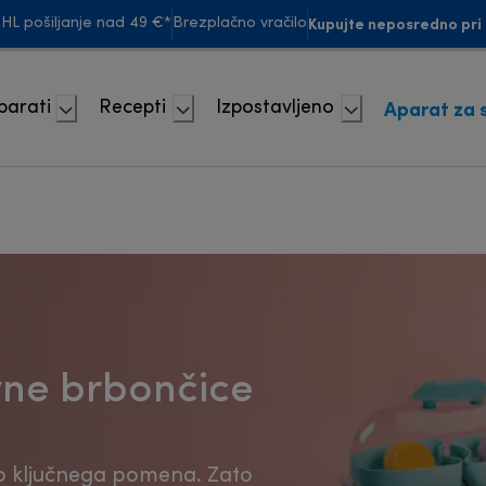
Kupujte neposredno pri 
HL pošiljanje nad 49 €*
Brezplačno vračilo
Aparat za 
parati
Recepti
Izpostavljeno
evne brbončice
o ključnega pomena. Zato