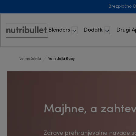
Skip
Brezplačno D
to
Content
Blenders
Dodatki
Drugi A
Accessibility
Statement
Vsi mešalniki
Vsi izdelki Baby
Majhne, ​​a zaht
Zdrave prehranjevalne navade s