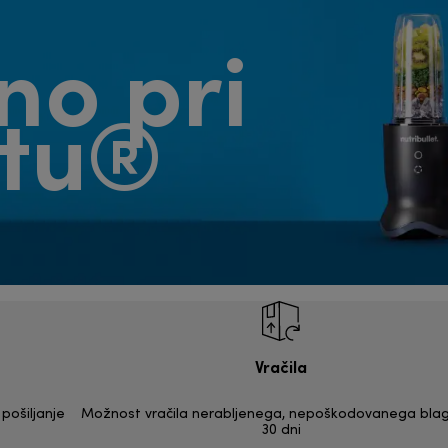
no pri
etu®
Vračila
pošiljanje
Možnost vračila nerabljenega, nepoškodovanega bla
30 dni