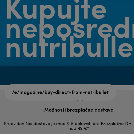
Kupujte
neposred
nutribull
/e/magazine/buy-direct-from-nutribullet
Možnosti brezplačne dostave
Predviden čas dostave je med 3–5 delovnih dni. Brezplačno DHL 
nad 49 €*