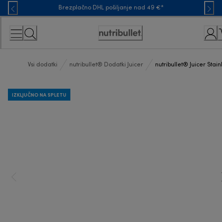
Skip
Brezplačno DHL pošiljanje nad 49 €*
to
Content
Accessibility
Statement
Vsi dodatki
nutribullet® Dodatki Juicer
nutribullet® Juicer Stain
IZKLJUČNO NA SPLETU