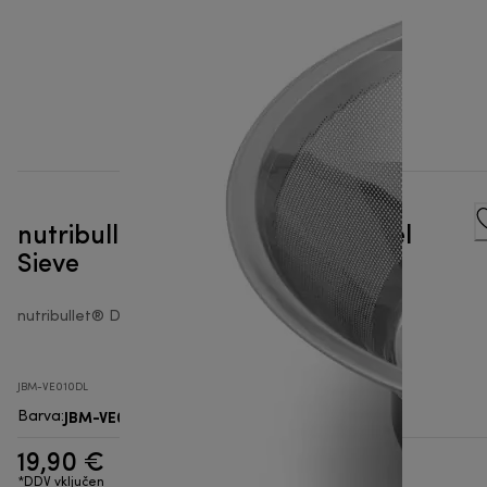
nutribullet® Juicer Stainless Steel
Sieve
nutribullet® Dodatki Juicer
JBM-VE010DL
JBM-VE010DL
Barva
:
19,90 €
*DDV vključen