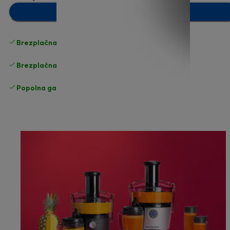
Dodaj v košarico
Brezplačna standardna dostava
Dostava
Brezplačna vračila
Popolna garancija proizvajalca