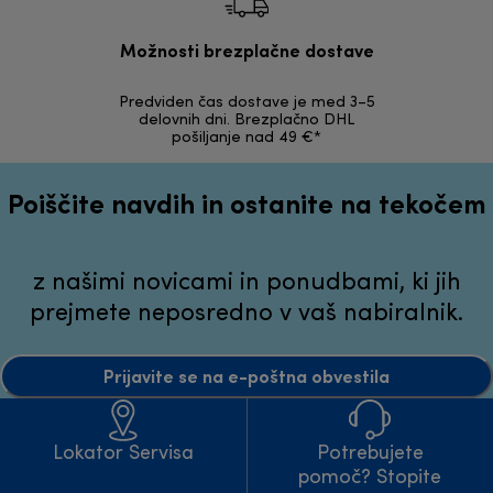
Možnosti brezplačne dostave
Predviden čas dostave je med 3–5
Možnost v
delovnih dni. Brezplačno DHL
nepoškodov
pošiljanje nad 49 €*
Poiščite navdih in ostanite na tekočem
z našimi novicami in ponudbami, ki jih
prejmete neposredno v vaš nabiralnik.
Prijavite se na e-poštna obvestila
Lokator Servisa
Potrebujete
pomoč? Stopite