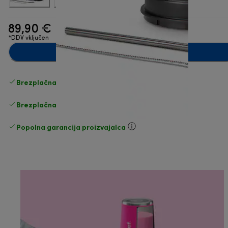
89,90 €
*DDV vključen
Dodaj v košarico
Brezplačna standardna dostava
Dostava
Brezplačna vračila
Popolna garancija proizvajalca