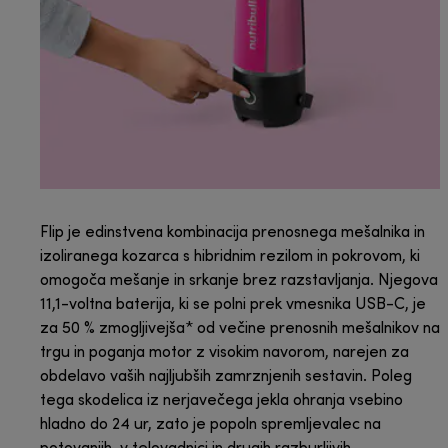
Flip je edinstvena kombinacija prenosnega mešalnika in
izoliranega kozarca s hibridnim rezilom in pokrovom, ki
omogoča mešanje in srkanje brez razstavljanja. Njegova
11,1-voltna baterija, ki se polni prek vmesnika USB-C, je
za 50 % zmogljivejša* od večine prenosnih mešalnikov na
trgu in poganja motor z visokim navorom, narejen za
obdelavo vaših najljubših zamrznjenih sestavin. Poleg
tega skodelica iz nerjavečega jekla ohranja vsebino
hladno do 24 ur, zato je popoln spremljevalec na