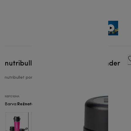
nutribullet® FLIP - Prenosni blender
nutribullet portable
NBP016MA
Rožnata
Barva
: