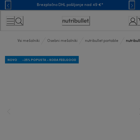
Skip
Brezplačno DHL pošiljanje nad 49 €*
to
Content
Accessibility
Statement
Vsi mešalniki
Osebni mešalniki
nutribullet portable
nutribul
NOVO
-25% POPUSTA - KODA FEELGOOD