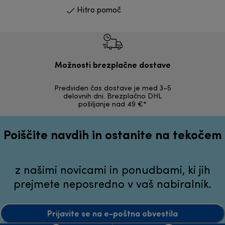
Hitro pomoč
Možnosti brezplačne dostave
Predviden čas dostave je med 3–5
Možnost v
delovnih dni. Brezplačno DHL
nepoškodov
pošiljanje nad 49 €*
Poiščite navdih in ostanite na tekočem
z našimi novicami in ponudbami, ki jih
prejmete neposredno v vaš nabiralnik.
Prijavite se na e-poštna obvestila