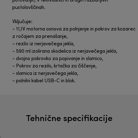
potovanjih, v telovadnici in drugih razburljivih
pustolovščinah.
Vključuje:
- 11,1V motorna osnova za polnjenje in pokrov za kozarec
z ročajem za prenašanje,
- rezilo iz nerjavečega jekla,
- 590 ml izolirana skodelica iz nerjavečega jekla,
- dvojno pokrovko za popivanje in slamico,
- Pokrov za rezilo, krtačka za čiščenje,
- slamica iz nerjavečega jekla,
- polnilni kabel USB-C in blok.
Tehnične specifikacije