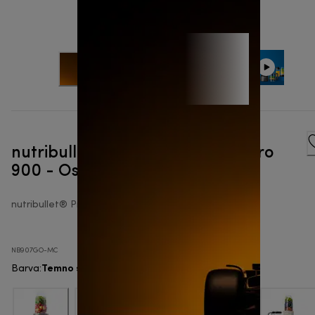
nutribullet x McLaren F1 Team Pro
900 - Osebni blender
nutribullet® Pro 900
NB907GO-MC
Temno siva
Barva
: