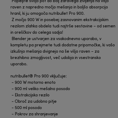
Popeljite svojo pot do bolj zdravega življenja na višjo
raven z napredno močjo mešanja in boljšo absorpcijo
hranil, ki ju omogoča nutribullet Pro 900.
Z močjo 900 W in posebej zasnovanim ekstrakcijskim
rezilom zlahka obdela tudi najtrše sestavine – od semen
in oreščkov do celega sadja!
Blender je ustvarjen za vsakodnevno uporabo, v
kompletu pa prejmete tudi dodatne pripomočke, ki vašo
izkušnjo mešanja dvignejo na še višjo raven – za
brezhibno zmogljivost, več udobja in vsestransko
uporabo.
nutribullet® Pro 900 vključuje:
- 900 W motorno enoto
- 900 ml veliko mešalno posodo
- Ekstrakcijsko rezilo
- Obroč za udobno pitje
- 500 ml posodo
- Pokrov za shranjevanje