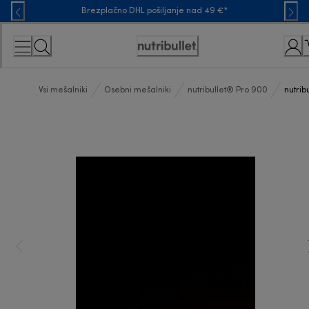
Skip
Brezplačno DHL pošiljanje nad 49 €*
to
Content
Accessibility
Statement
Vsi mešalniki
Osebni mešalniki
nutribullet® Pro 900
nutrib