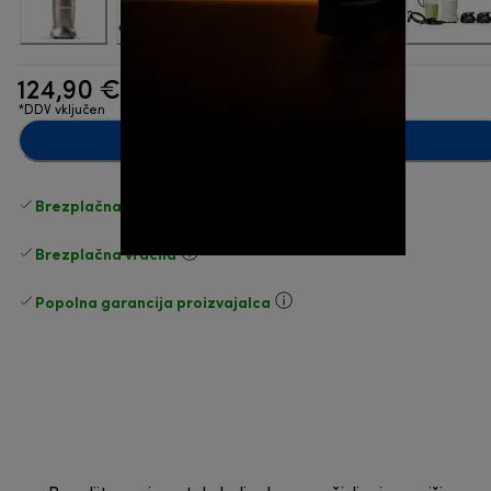
124,90 €
*DDV vključen
Dodaj v košarico
Brezplačna standardna dostava
Dostava
Brezplačna vračila
Popolna garancija proizvajalca