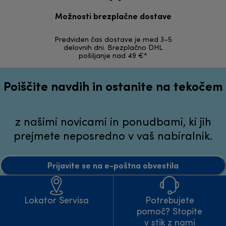
Možnosti brezplačne dostave
Predviden čas dostave je med 3–5
Možnost v
delovnih dni. Brezplačno DHL
nepoškodov
pošiljanje nad 49 €*
Poiščite navdih in ostanite na tekočem
z našimi novicami in ponudbami, ki jih
prejmete neposredno v vaš nabiralnik.
Prijavite se na e-poštna obvestila
Lokator Servisa
Potrebujete
pomoč? Stopite
v stik z nami