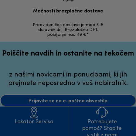
Možnosti brezplačne dostave
Predviden čas dostave je med 3–5
Možnost v
delovnih dni. Brezplačno DHL
nepoškodov
pošiljanje nad 49 €*
Poiščite navdih in ostanite na tekočem
z našimi novicami in ponudbami, ki jih
prejmete neposredno v vaš nabiralnik.
Prijavite se na e-poštna obvestila
Lokator Servisa
Potrebujete
pomoč? Stopite
v stik z nami