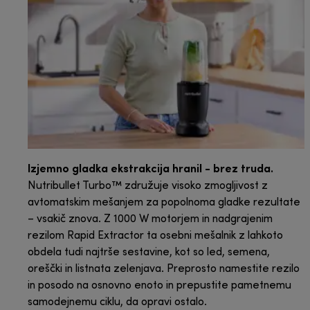
Izjemno gladka ekstrakcija hranil - brez truda.
Nutribullet Turbo™ združuje visoko zmogljivost z
avtomatskim mešanjem za popolnoma gladke rezultate
– vsakič znova. Z 1000 W motorjem in nadgrajenim
rezilom Rapid Extractor ta osebni mešalnik z lahkoto
obdela tudi najtrše sestavine, kot so led, semena,
oreščki in listnata zelenjava. Preprosto namestite rezilo
in posodo na osnovno enoto in prepustite pametnemu
samodejnemu ciklu, da opravi ostalo.