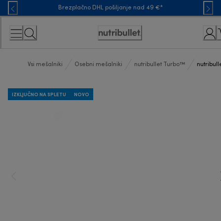
Skip
Brezplačno DHL pošiljanje nad 49 €*
to
Content
Accessibility
Statement
Vsi mešalniki
Osebni mešalniki
nutribullet Turbo™
nutribul
IZKLJUČNO NA SPLETU
NOVO