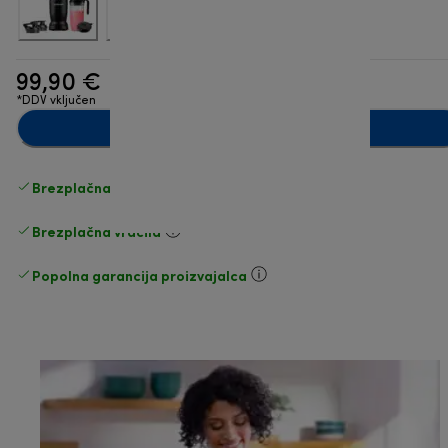
99,90 €
*DDV vključen
Dodaj v košarico
Brezplačna standardna dostava
Dostava
Brezplačna vračila
Popolna garancija proizvajalca