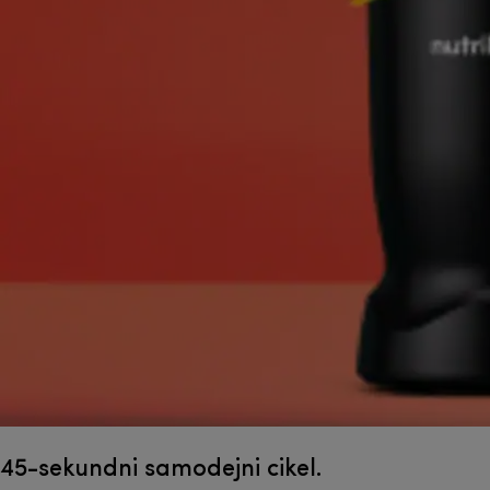
45-sekundni samodejni cikel.