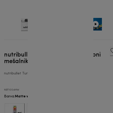
nutribullet® Turbo 1000W - Osebni
mešalnik
nutribullet Turbo™
NBT1004MW
Matte white
Barva
: