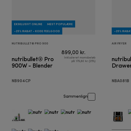
EKSKLUSIVT ONLINE
MEST POPULÆRE
-25% RABAT - KODE FEELGOOD
-25% RABA
NUTRIBULLET® PRO 900
AIR FRYER
899,00 kr.
nutribullet® Pro
nutribu
Inkluderet momsbeløb
på 179,80 kr. (25%)
900W - Blender
Drawer 
NB904CP
NBA081B
Sammenlign