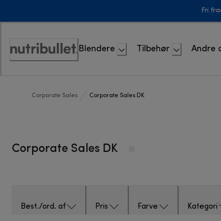
Skip
Fri fr
to
Content
Blendere
Tilbehør
Andre 
Accessibility
Statement
Corporate Sales
Corporate Sales DK
Corporate Sales DK
Best./ord. af
Pris
Farve
Kategori