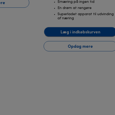
ere
Ernæring på ingen tid
En drøm at rengøre
Superladet apparat til udvinding
af næring
Læg i indkøbskurven
Opdag mere