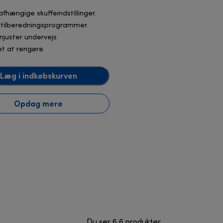
afhængige skuffeindstillinger.
 tilberedningsprogrammer.
injuster undervejs
et at rengøre.
Læg i indkøbskurven
Opdag mere
Du ser 6 6 produkter