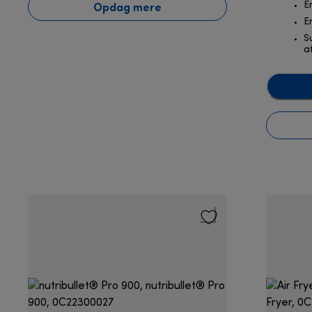
Opdag mere
E
E
S
a