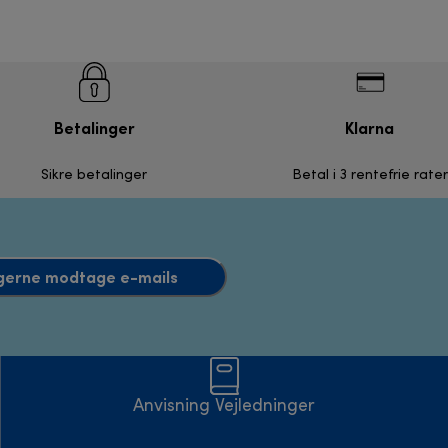
Betalinger
Klarna
Sikre betalinger
Betal i 3 rentefrie rater
l gerne modtage e-mails
Anvisning Vejledninger