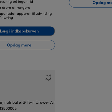
Opdag m
rnæring på ingen tid
n drøm at rengøre
uperladet apparat til udvinding
f næring
Læg i indkøbskurven
Opdag mere