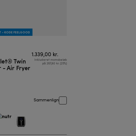
T - KODE FEELGOOD
1.339,00 kr.
llet® Twin
Inkluderet momsbeløb
på 267,80 kr. (25%)
- Air Fryer
Sammenlign