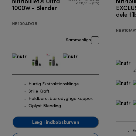
nutribullet® Ultra
nutribu
på 211,80 kr. (25%)
1000W - Blender
EXCLUS
dele ti
Blende
NB1004DGB
NB910M
Sammenlign
Hurtig Ekstraktionsklinge
Stille Kraft.
Holdbare, bæredygtige kopper.
Oplyst Blending
Læg i indkøbskurven
E