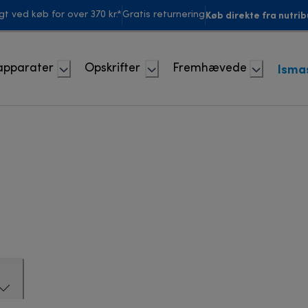
Køb direkte fra nutrib
agt ved køb for over 370 kr.*
Gratis returnering
Isma
apparater
Opskrifter
Fremhævede