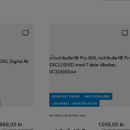
EKSKLUSIVT ONLINE
MEST POPULÆRE
-25% RABAT - KODE FEELGOOD
NUTRIBULLET® PRO 900
969,00 kr.
1.059,00 kr.
Inkluderet momsbeløb
Inkluderet momsbel