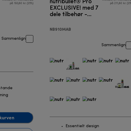
nutribullet® Pro
på 193,80 kr. (25%)
på 211,80 kr. (25
EXCLUSIVE! med 7
dele tilbehør -
Blender
NB910MAB
Sammenlign
Sammenlign
lstande
ning
kurven
Essentielt design