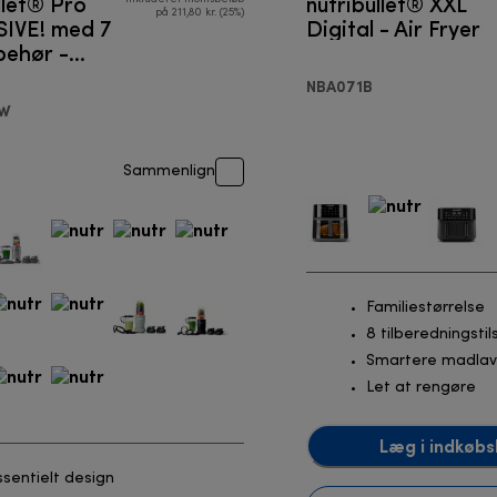
llet® Pro
nutribullet® XXL
på 211,80 kr. (25%)
IVE! med 7
Digital - Air Fryer
lbehør -
r
NBA071B
AW
Sammenlign
Familiestørrelse
8 tilberedningsti
Smartere madlav
Let at rengøre
Læg i indkøbs
ssentielt design