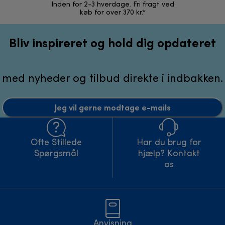
Inden for 2-3 hverdage. Fri fragt ved
Problemfri 
køb for over 370 kr.*
Bliv inspireret og hold dig opdateret
med nyheder og tilbud direkte i indbakken.
Jeg vil gerne modtage e-mails
Ofte Stillede
Har du brug for
Spørgsmål
hjælp? Kontakt
os
Anvisning