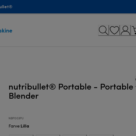
ullet®
skine
nutribullet® Portable - Portable
Blender
NBP003PU
Lilla
Farve
: