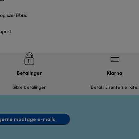
og særtilbud
upport
Betalinger
Klarna
Sikre betalinger
Betal i 3 rentefrie rater
l gerne modtage e-mails