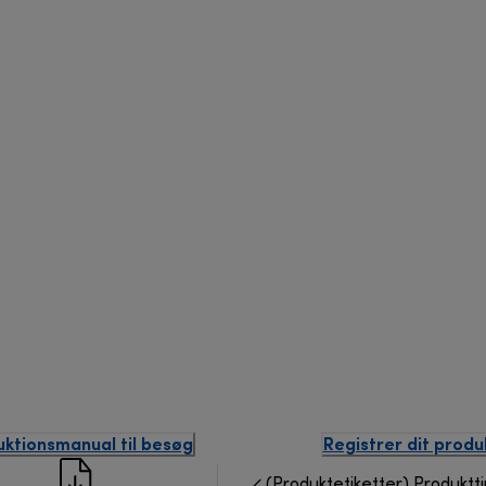
uktionsmanual til besøg
Registrer dit produ
(Produktetiketter) Produktti