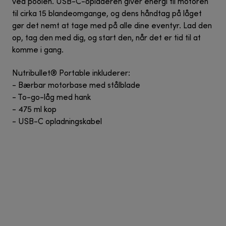
ved poolen. USB-C-opladeren giver energi til motoren
til cirka 15 blandeomgange, og dens håndtag på låget
gør det nemt at tage med på alle dine eventyr. Lad den
op, tag den med dig, og start den, når det er tid til at
komme i gang.
Nutribullet® Portable inkluderer:
- Bærbar motorbase med stålblade
- To-go-låg med hank
- 475 ml kop
- USB-C opladningskabel