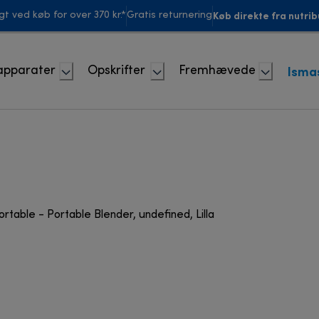
Køb direkte fra nutrib
agt ved køb for over 370 kr.*
Gratis returnering
Isma
apparater
Opskrifter
Fremhævede