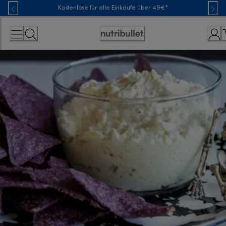
Skip
Kostenlose für alle Einkäufe über 49€*
to
Content
Erklärung
zur
Zugänglichkeit