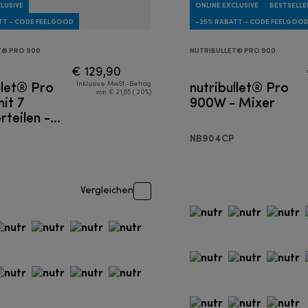
LUSIVE
ONLINE EXCLUSIVE
BESTSELLE
TT - CODE FEELGOOD
-25% RABATT - CODE FEELGOO
T® PRO 900
NUTRIBULLET® PRO 900
€ 129,90
llet® Pro
nutribullet® Pro
Inklusive MwSt.-Betrag
von € 21,65 ( 20%)
it 7
900W - Mixer
teilen -
NB904CP
Vergleichen