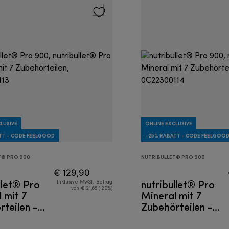
LUSIVE
ONLINE EXCLUSIVE
TT - CODE FEELGOOD
-25% RABATT - CODE FEELGOO
T® PRO 900
NUTRIBULLET® PRO 900
€ 129,90
llet® Pro
nutribullet® Pro
Inklusive MwSt.-Betrag
von € 21,65 ( 20%)
 mit 7
Mineral mit 7
teilen -
Zubehörteilen -
Mixer