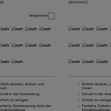
SN
NB910MACL
Vergleichen
infach drücken, drehen und
Einfach drücken,
ixen
mixen
chnell in der Anwendung
Schnell in der A
infach zu reinigen
Einfach zu reinig
erfekte Zerkleinerung dank der
Perfekte Zerklei
xtraktionsklinge
Extraktionsklinge