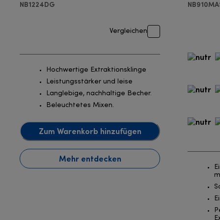
NB1224DG
NB910MA
Vergleichen
Hochwertige Extraktionsklinge
Leistungsstärker und leise
Langlebige, nachhaltige Becher.
Beleuchtetes Mixen.
Zum Warenkorb hinzufügen
Mehr entdecken
E
m
S
E
P
E