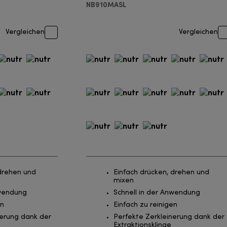
NB910MASL
Vergleichen
Vergleichen
 drehen und
Einfach drücken, drehen und
mixen
nwendung
Schnell in der Anwendung
en
Einfach zu reinigen
nerung dank der
Perfekte Zerkleinerung dank der
Extraktionsklinge