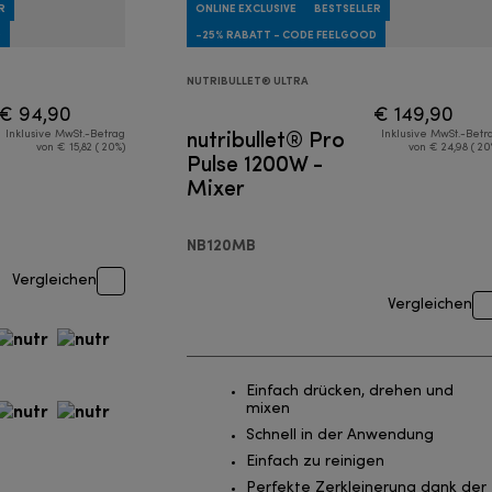
R
ONLINE EXCLUSIVE
BESTSELLER
D
-25% RABATT - CODE FEELGOOD
NUTRIBULLET® ULTRA
€ 94,90
€ 149,90
nutribullet® Pro
Inklusive MwSt.-Betrag
Inklusive MwSt.-Betr
von € 15,82 ( 20%)
von € 24,98 ( 20
Pulse 1200W -
Mixer
NB120MB
Vergleichen
Vergleichen
Einfach drücken, drehen und
mixen
Schnell in der Anwendung
Einfach zu reinigen
Perfekte Zerkleinerung dank der