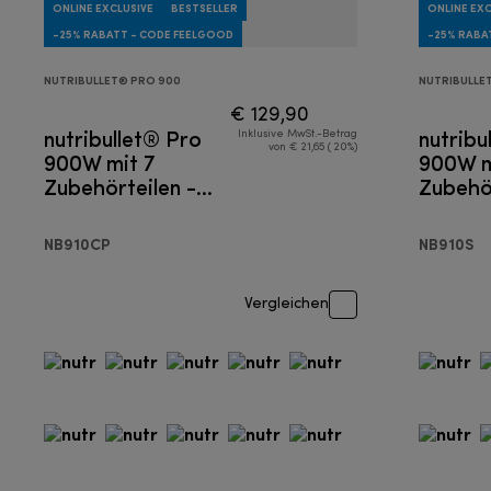
ONLINE EXCLUSIVE
BESTSELLER
ONLINE EXC
-25% RABATT - CODE FEELGOOD
-25% RABA
NUTRIBULLET® PRO 900
NUTRIBULLE
€ 129,90
nutribullet® Pro
nutribu
Inklusive MwSt.-Betrag
von € 21,65 ( 20%)
900W mit 7
900W m
Zubehörteilen -
Zubehör
Mixer
Mixer
NB910CP
NB910S
Vergleichen