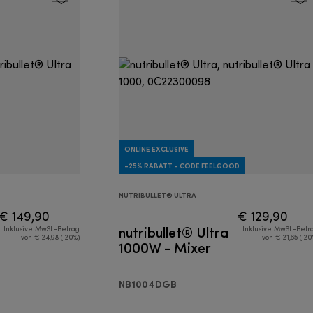
ONLINE EXCLUSIVE
-25% RABATT - CODE FEELGOOD
NUTRIBULLET® ULTRA
€ 149,90
€ 129,90
nutribullet® Ultra
Inklusive MwSt.-Betrag
Inklusive MwSt.-Betr
von € 24,98 ( 20%)
von € 21,65 ( 20
1000W - Mixer
NB1004DGB