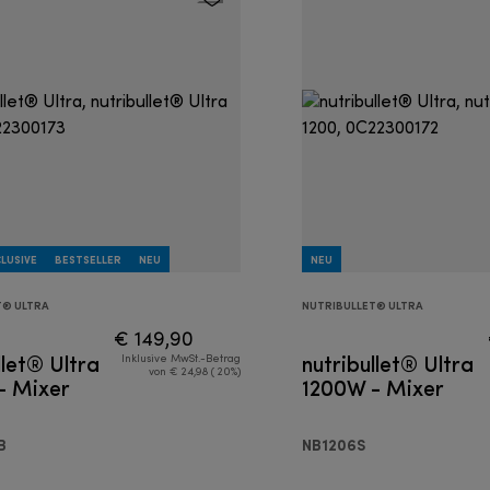
LUSIVE
BESTSELLER
NEU
NEU
T® ULTRA
NUTRIBULLET® ULTRA
€ 149,90
llet® Ultra
nutribullet® Ultra
Inklusive MwSt.-Betrag
von € 24,98 ( 20%)
- Mixer
1200W - Mixer
B
NB1206S