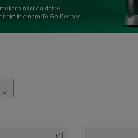
emakern mixt du deine
direkt in einem To Go Becher.
t