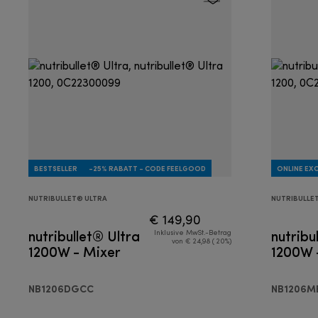
BESTSELLER
-25% RABATT - CODE FEELGOOD
ONLINE EXC
NUTRIBULLET® ULTRA
NUTRIBULLE
€ 149,90
nutribullet® Ultra
nutribu
Inklusive MwSt.-Betrag
von € 24,98 ( 20%)
1200W - Mixer
1200W 
NB1206DGCC
NB1206M