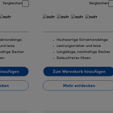
Vergleichen
Vergleichen
aktionsklinge
Hochwertige Extraktionsklinge
und leise
Leistungsstärker und leise
altige Becher.
Langlebige, nachhaltige Becher.
en.
Beleuchtetes Mixen.
inzufügen
Zum Warenkorb hinzufügen
cken
Mehr entdecken