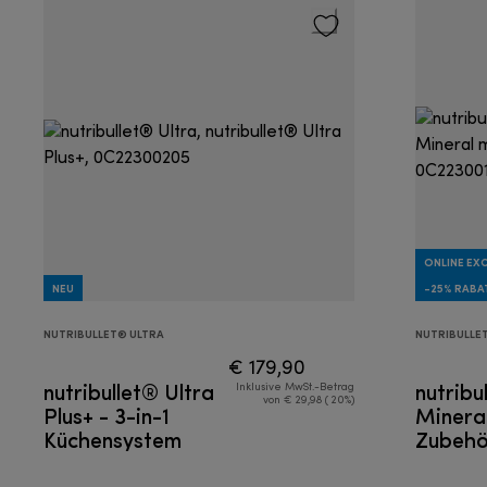
ONLINE EXC
NEU
-25% RABA
NUTRIBULLET® ULTRA
NUTRIBULLE
€ 179,90
nutribullet® Ultra
nutribu
Inklusive MwSt.-Betrag
von € 29,98 ( 20%)
Plus+ - 3-in-1
Mineral
Küchensystem
Zubehör
Mixer