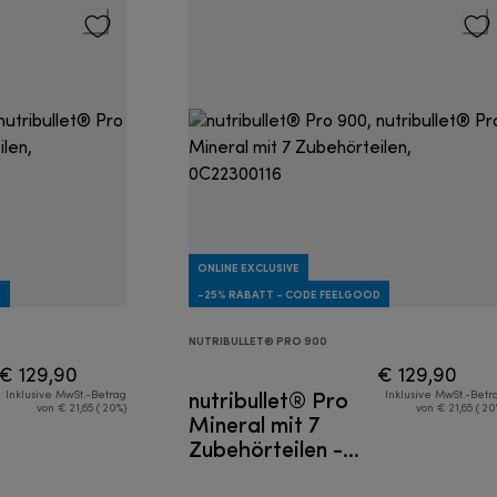
ONLINE EXCLUSIVE
D
-25% RABATT - CODE FEELGOOD
NUTRIBULLET® PRO 900
€ 129,90
€ 129,90
nutribullet® Pro
Inklusive MwSt.-Betrag
Inklusive MwSt.-Betr
von € 21,65 ( 20%)
von € 21,65 ( 20
Mineral mit 7
Zubehörteilen -
Mixer