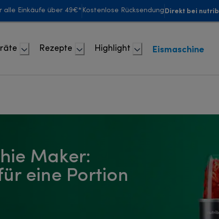
Direkt bei nutri
r alle Einkäufe über 49€*
Kostenlose Rücksendung
Eismaschine
räte
Rezepte
Highlight
thie Maker:
für eine Portion