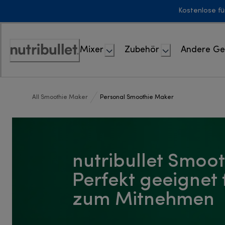
Skip
Kostenlose fü
to
Content
Mixer
Zubehör
Andere Ge
Erklärung
zur
Zugänglichkeit
All Smoothie Maker
Personal Smoothie Maker
nutribullet Smoo
Perfekt geeignet 
zum Mitnehmen