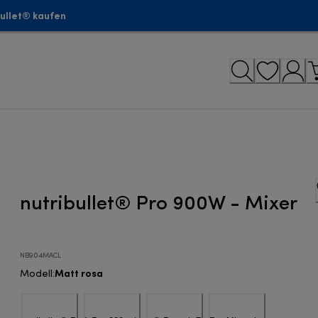
bullet® kaufen
nutribullet® Pro 900W - Mixer
NB904MACL
Matt rosa
Modell
: