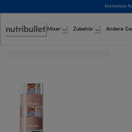
Skip
Kostenlose fü
to
Content
Mixer
Zubehör
Andere Ge
Erklärung
zur
Zugänglichkeit