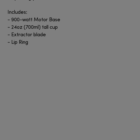
Includes:
- 900-watt Motor Base
- 24oz (700ml) tall cup
- Extractor blade
- Lip Ring