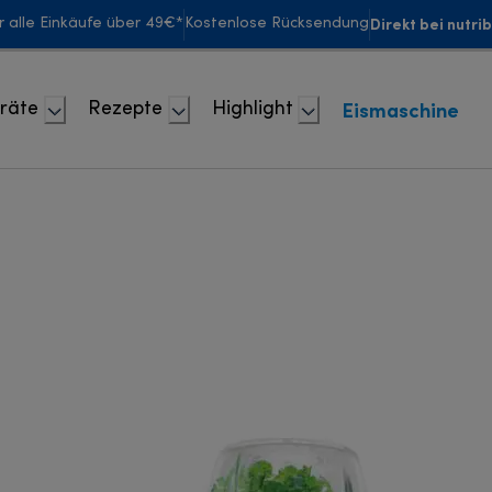
Direkt bei nutri
r alle Einkäufe über 49€*
Kostenlose Rücksendung
Eismaschine
räte
Rezepte
Highlight