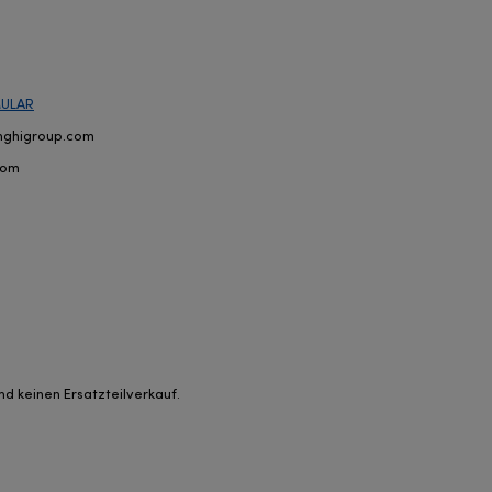
ULAR
onghigroup.com
com
d keinen Ersatzteilverkauf.