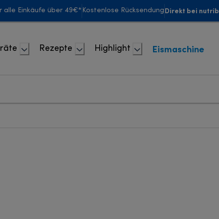
Direkt bei nutri
r alle Einkäufe über 49€*
Kostenlose Rücksendung
Eismaschine
räte
Rezepte
Highlight