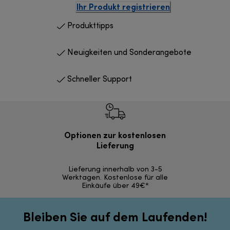
Ihr Produkt registrieren
Produkttipps
Neuigkeiten und Sonderangebote
Schneller Support
Optionen zur kostenlosen
Kostenl
Lieferung
30 Ta
Lieferung innerhalb von 3-5
Werktagen. Kostenlose für alle
Einkäufe über 49€*
Bleiben Sie auf dem Laufenden!