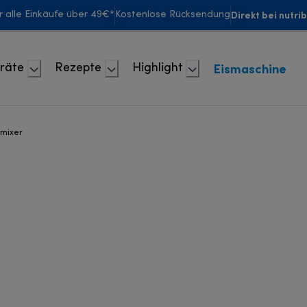
Direkt bei nutri
r alle Einkäufe über 49€*
Kostenlose Rücksendung
Eismaschine
räte
Rezepte
Highlight
dmixer