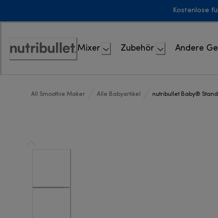
Skip
Kostenlose fü
to
Content
Mixer
Zubehör
Andere Ge
Erklärung
zur
Zugänglichkeit
All Smoothie Maker
Alle Babyartikel
nutribullet Baby® Stan