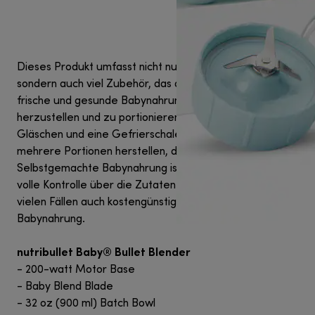
Dieses Produkt umfasst nicht nur einen Standmixer,
sondern auch viel Zubehör, das dir dabei helfen wird,
frische und gesunde Babynahrung ganz einfach selbst
herzustellen und zu portionieren. Geleifert werden z.B.
Gläschen und eine Gefrierschale. So kannst du gleich
mehrere Portionen herstellen, das spart Zeit.
Selbstgemachte Babynahrung ist nicht toll, weil du die
volle Kontrolle über die Zutaten hast, sondern sie ist in
vielen Fällen auch kostengünstiger als konventionelle
Babynahrung.
nutribullet Baby® Bullet Blender
- 200-watt Motor Base
- Baby Blend Blade
- 32 oz (900 ml) Batch Bowl