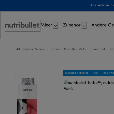
Skip
Kostenlose fü
to
Content
Mixer
Zubehör
Andere Ge
Erklärung
zur
Zugänglichkeit
All Smoothie Maker
Personal Smoothie Maker
nutribullet T
ONLINE EXCLUSIVE
NEU
-25% RA