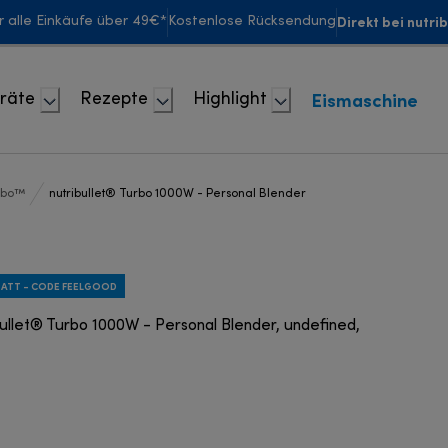
Direkt bei nutri
r alle Einkäufe über 49€*
Kostenlose Rücksendung
Eismaschine
räte
Rezepte
Highlight
urbo™
nutribullet® Turbo 1000W - Personal Blender
BATT - CODE FEELGOOD