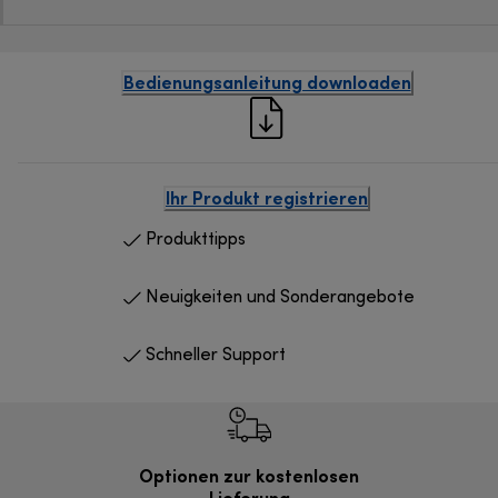
Bedienungsanleitung downloaden
Ihr Produkt registrieren
Produkttipps
Neuigkeiten und Sonderangebote
Schneller Support
Optionen zur kostenlosen
Kostenl