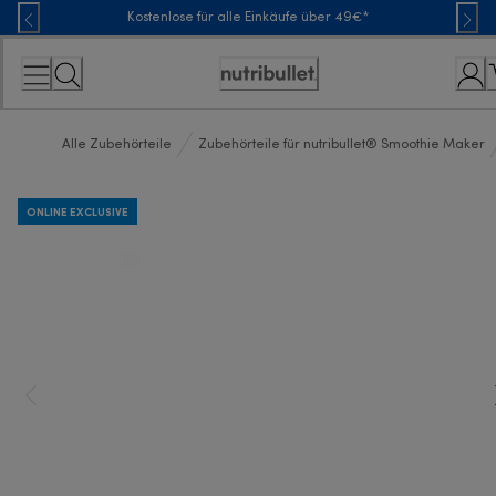
Skip
Kostenlose für alle Einkäufe über 49€*
to
Content
Erklärung
zur
Zugänglichkeit
Alle Zubehörteile
Zubehörteile für nutribullet® Smoothie Maker
ONLINE EXCLUSIVE