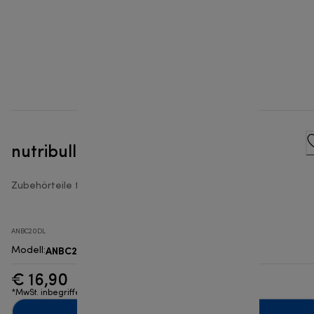
nutribullet® 20 oz Cup
Zubehörteile für nutribullet® Smoothie Maker
ANBC20DL
ANBC20DL
Modell
:
€ 16,90
*MwSt. inbegriffen
Zum Warenkorb hinzufügen