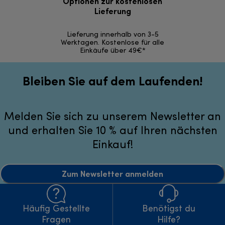
Optionen zur kostenlosen
Kostenl
Lieferung
30 Ta
Lieferung innerhalb von 3-5
Werktagen. Kostenlose für alle
Einkäufe über 49€*
Bleiben Sie auf dem Laufenden!
Melden Sie sich zu unserem Newsletter an
und erhalten Sie 10 % auf Ihren nächsten
Einkauf!
Zum Newsletter anmelden
Häufig Gestellte
Benötigst du
Fragen
Hilfe?