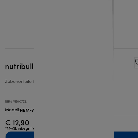
nutribullet® 24 oz Tall Cup
Zubehörteile für nutribullet® Smoothie Maker
NBM-VE007DL
NBM-VE007DL
Modell
:
€ 12,90
*MwSt. inbegriffen
Zum Warenkorb hinzufügen