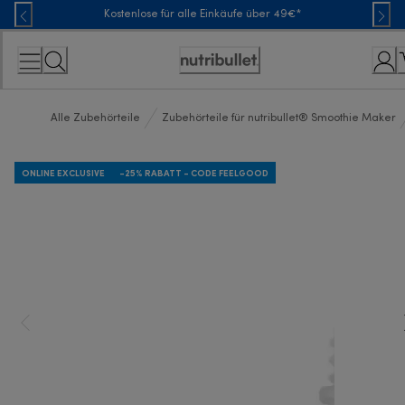
Skip
Kostenlose für alle Einkäufe über 49€*
to
Content
Erklärung
zur
Zugänglichkeit
Alle Zubehörteile
Zubehörteile für nutribullet® Smoothie Maker
ONLINE EXCLUSIVE
-25% RABATT - CODE FEELGOOD