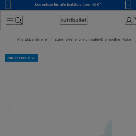
Skip
Kostenlose für alle Einkäufe über 49€*
to
Content
Erklärung
zur
Zugänglichkeit
Alle Zubehörteile
Zubehörteile für nutribullet® Smoothie Maker
ONLINE EXCLUSIVE