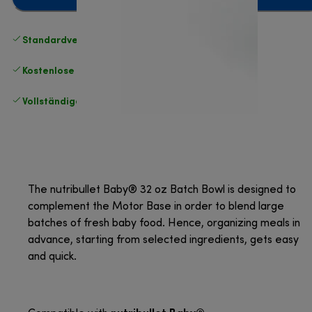
Standardversand kostenlos
ab 49 €
Kostenlose Rücksendungen
.
Vollständige Herstellergarantie
.
The nutribullet Baby® 32 oz Batch Bowl is designed to
complement the Motor Base in order to blend large
batches of fresh baby food. Hence, organizing meals in
advance, starting from selected ingredients, gets easy
and quick.