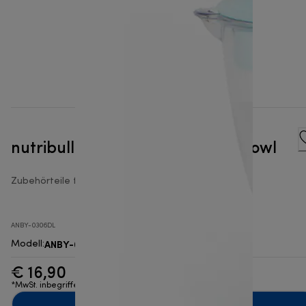
nutribullet Baby® 32 oz Batch Bowl
Zubehörteile für nutribullet® Smoothie Maker
ANBY-0306DL
ANBY-0306DL
Modell
:
€ 16,90
*MwSt. inbegriffen
Zum Warenkorb hinzufügen