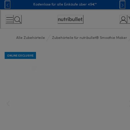
Skip
Kostenlose für alle Einkäufe über 49€*
to
Content
Erklärung
zur
Zugänglichkeit
Alle Zubehörteile
Zubehörteile für nutribullet® Smoothie Maker
ONLINE EXCLUSIVE