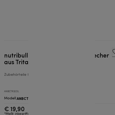
nutribullet Ultra 900 ml To Go Becher
aus Tritan Renew
Zubehörteile für nutribullet® Smoothie Maker
ANBCTR32DL
ANBCTR32DL
Modell
:
€ 19,90
*MwSt. inbegriffen