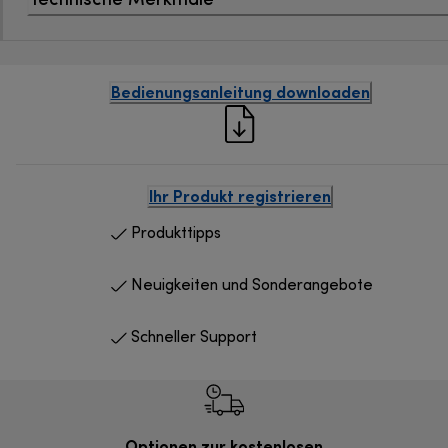
Bedienungsanleitung downloaden
Ihr Produkt registrieren
Produkttipps
Neuigkeiten und Sonderangebote
Schneller Support
Optionen zur kostenlosen
Kostenl