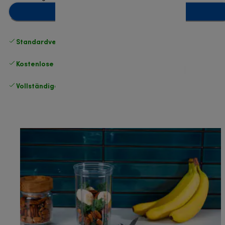
Zum Warenkorb hinzufügen
Standardversand kostenlos
ab 49 €
Kostenlose Rücksendungen
.
Vollständige Herstellergarantie
.