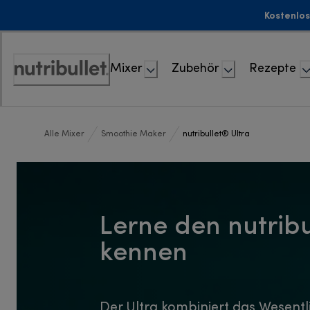
Skip
Kostenlos
to
Content
Mixer
Zubehör
Rezepte
Accessibility
Statement
Alle Mixer
Smoothie Maker
nutribullet® Ultra
Lerne den nutribu
kennen
Der Ultra kombiniert das Wesentl