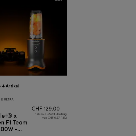
e 4
Artikel
T® ULTRA
CHF 129.00
llet® x
Inklusive MwSt.-Betrag
von CHF 9.67 ( 8%)
n F1 Team
1200W -