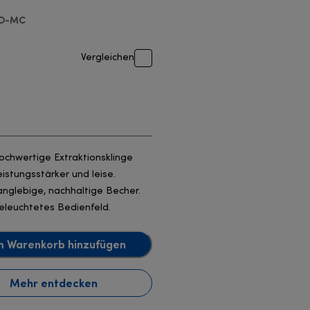
O-MC
Vergleichen
ochwertige Extraktionsklinge
eistungsstärker und leise.
anglebige, nachhaltige Becher.
eleuchtetes Bedienfeld.
 Warenkorb hinzufügen
Mehr entdecken