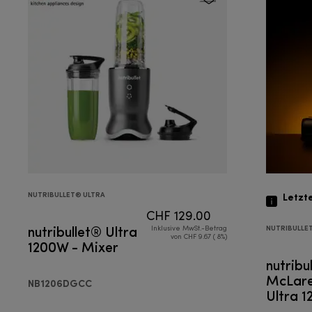
NUTRIBULLET® ULTRA
Letzt
CHF 129.00
nutribullet® Ultra
NUTRIBULLE
Inklusive MwSt.-Betrag
von CHF 9.67 ( 8%)
1200W - Mixer
nutribu
McLare
NB1206DGCC
Ultra 
Mixer