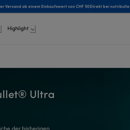
er Versand ab einem Einkaufswert von CHF 50
Direkt bei nutribull
Highlight
llet® Ultra
iche der bisherigen