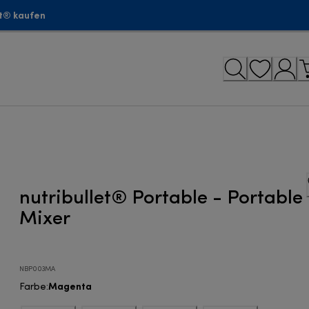
et® kaufen
nutribullet® Portable - Portable
Mixer
NBP003MA
Magenta
Farbe
: