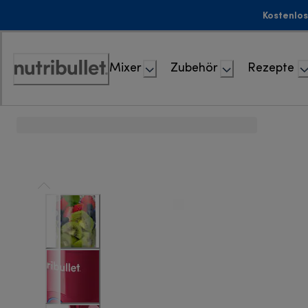
Skip
Kostenlos
to
Content
Mixer
Zubehör
Rezepte
Accessibility
Statement