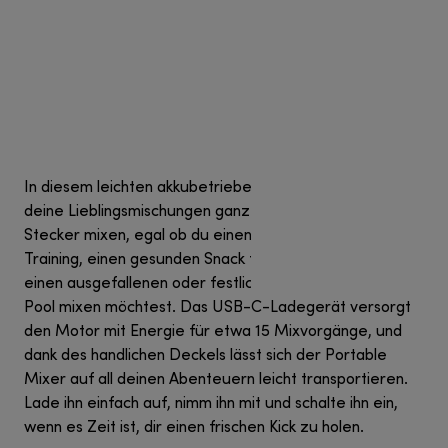
In diesem leichten akkubetriebenen Gerät kannst du
deine Lieblingsmischungen ganze ohne Kabel oder
Stecker mixen, egal ob du einen Proteinshake nach dem
Training, einen gesunden Snack für unterwegs oder
einen ausgefallenen oder festlichen Cocktail für den
Pool mixen möchtest. Das USB-C-Ladegerät versorgt
den Motor mit Energie für etwa 15 Mixvorgänge, und
dank des handlichen Deckels lässt sich der Portable
Mixer auf all deinen Abenteuern leicht transportieren.
Lade ihn einfach auf, nimm ihn mit und schalte ihn ein,
wenn es Zeit ist, dir einen frischen Kick zu holen.