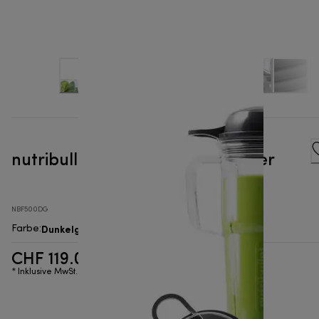
nutribullet® Combo - Standmixer
NBF500DG
Dunkelgrau
Farbe
:
CHF 119.00
* Inklusive MwSt.