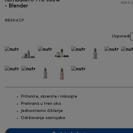
- Blender
18,98 € (
NB904CP
Usporedi
Pritisnite, okrenite i miksajte
Prehrana u tren oka
Jednostavno čišćenje
Održavanje sastojaka