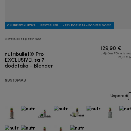
ONLINE EKSKLUZIVA
BESTSELLER
-25% POPUSTA - KOD FEELGOOD
NUTRIBULLET® PRO 900
129,90 €
nutribullet® Pro
Uključen PDV u iznos
EXCLUSIVE! sa 7
25,98 € (
dodataka - Blender
NB910MAB
Usporedi