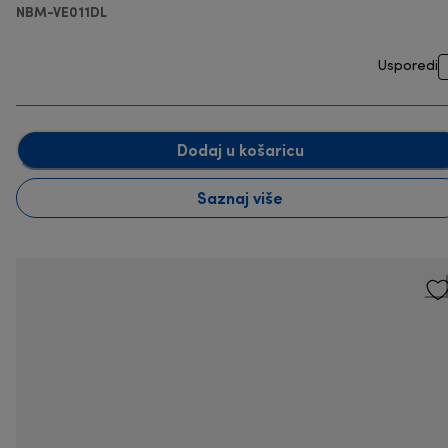
NBM-VE011DL
Usporedi
Dodaj u košaricu
Saznaj više