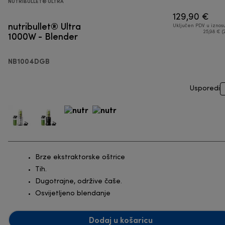
NUTRIBULLET® ULTRA
129,90 €
nutribullet® Ultra
Uključen PDV u iznos
1000W - Blender
25,98 € (
NB1004DGB
Usporedi
Brze ekstraktorske oštrice
Tih.
Dugotrajne, održive čaše.
Osvijetljeno blendanje
Dodaj u košaricu