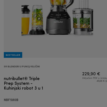
BESTSELLER
SVI BLENDERI U PUNOJ VELIČINI
229,90 €
nutribullet® Triple
Uključen PDV u iznos
Prep System -
45,98 € (
Kuhinjski robot 3 u 1
NBF580B