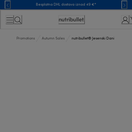
Skip
Besplatna DHL dostava iznad 49 €*
to
Content
Accessibility
Statement
Promotions
Autumn Sales
nutribullet® Jesenski Dani