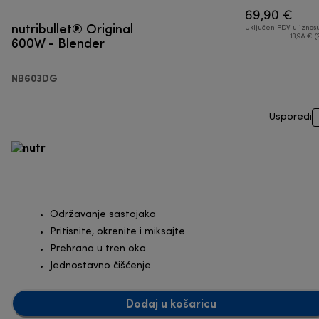
69,90 €
nutribullet® Original
Uključen PDV u iznos
600W - Blender
13,98 € (
NB603DG
Usporedi
Održavanje sastojaka
Pritisnite, okrenite i miksajte
Prehrana u tren oka
Jednostavno čišćenje
Dodaj u košaricu