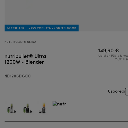
BESTSELLER
-25% POPUSTA - KOD FEELGOOD
NUTRIBULLET® ULTRA
149,90 €
nutribullet® Ultra
Uključen PDV u iznos
1200W - Blender
29,98 € (
NB1206DGCC
Usporedi