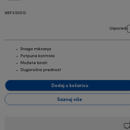
NBF450DG
Usporedi
Snaga miksanja
Potpuna kontrola
Možete birati
Dugoročna prednost
Dodaj u košaricu
Saznaj više