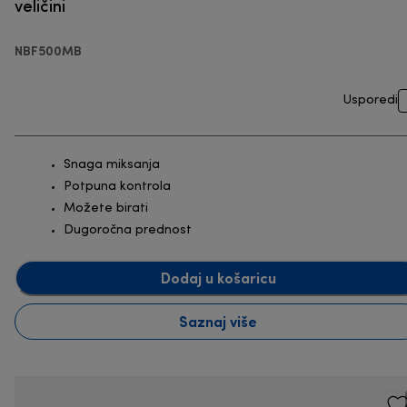
veličini
NBF500MB
Usporedi
Snaga miksanja
Potpuna kontrola
Možete birati
Dugoročna prednost
Dodaj u košaricu
Saznaj više