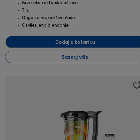
Brze ekstraktorske oštrice
Tih.
Dugotrajne, održive čaše.
Osvijetljeno blendanje
Dodaj u košaricu
Saznaj više