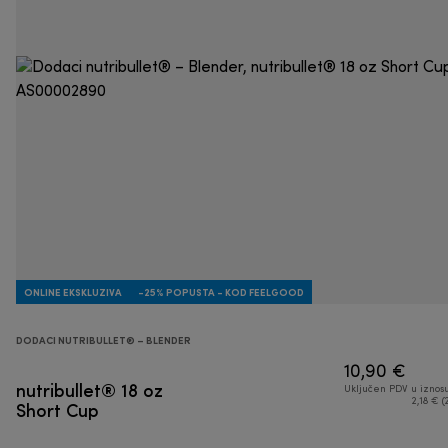
ONLINE EKSKLUZIVA
-25% POPUSTA - KOD FEELGOOD
DODACI NUTRIBULLET® – BLENDER
10,90 €
nutribullet® 18 oz
Uključen PDV u iznos
Short Cup
2,18 € (