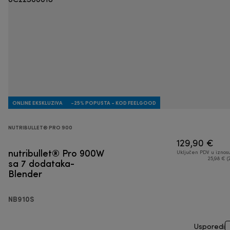
ONLINE EKSKLUZIVA
-25% POPUSTA - KOD FEELGOOD
NUTRIBULLET® PRO 900
129,90 €
nutribullet® Pro 900W
Uključen PDV u iznos
sa 7 dodataka-
25,98 € (
Blender
NB910S
Usporedi