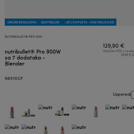
ONLINE EKSKLUZIVA
BESTSELLER
-25% POPUSTA - KOD FEELGOOD
NUTRIBULLET® PRO 900
129,90 €
nutribullet® Pro 900W
Uključen PDV u iznos
sa 7 dodataka -
25,98 € (
Blender
NB910CP
Usporedi