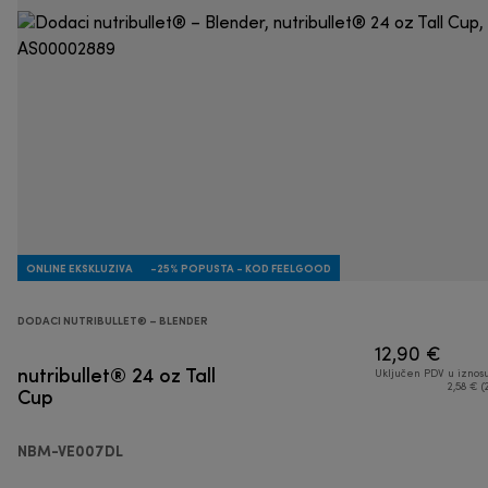
ONLINE EKSKLUZIVA
-25% POPUSTA - KOD FEELGOOD
DODACI NUTRIBULLET® – BLENDER
12,90 €
nutribullet® 24 oz Tall
Uključen PDV u iznos
Cup
2,58 € (
NBM-VE007DL