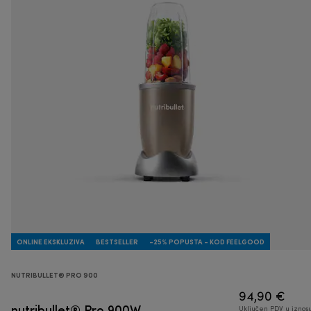
ONLINE EKSKLUZIVA
BESTSELLER
-25% POPUSTA - KOD FEELGOOD
NUTRIBULLET® PRO 900
94,90 €
nutribullet® Pro 900W
Uključen PDV u iznos