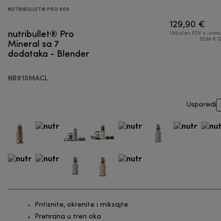
NUTRIBULLET® PRO 900
129,90 €
nutribullet® Pro
Uključen PDV u iznos
Mineral sa 7
25,98 € (
dodataka - Blender
NB910MACL
Usporedi
Pritisnite, okrenite i miksajte
Prehrana u tren oka