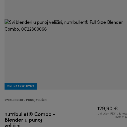
ONLINE EKSKLUZIVA
SVI BLENDERI U PUNOJ VELIČINI
129,90 €
nutribullet® Combo -
Uključen PDV u iznos
Blender u punoj
25,98 € (
veličini