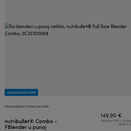
ONLINE EKSKLUZIVA
SVI BLENDERI U PUNOJ VELIČINI
149,90 €
nutribullet® Combo -
Uključen PDV u iznos
FBlender u punoj
29,98 € (