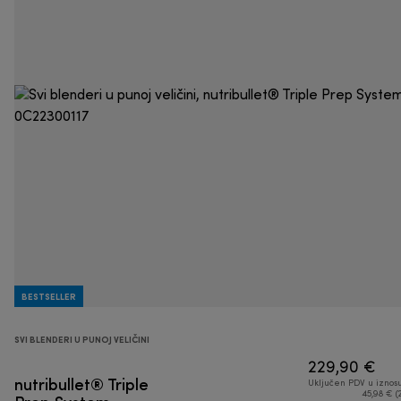
BESTSELLER
SVI BLENDERI U PUNOJ VELIČINI
229,90 €
nutribullet® Triple
Uključen PDV u iznos
45,98 € (