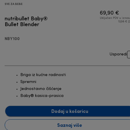
SVE ZA BEBE
69,90 €
nutribullet Baby®
Uključen PDV u iznos
Bullet Blender
13,98 € (
NBY100
Usporedi
Briga iz kućne radinosti
Spremni
Jednostavno čišćenje
Baby® kasica-prasica
Dodaj u košaricu
Saznaj više