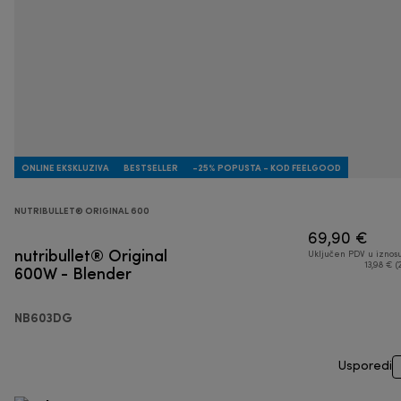
ONLINE EKSKLUZIVA
BESTSELLER
-25% POPUSTA - KOD FEELGOOD
NUTRIBULLET® ORIGINAL 600
69,90 €
nutribullet® Original
Uključen PDV u iznos
600W - Blender
13,98 € (
NB603DG
Usporedi