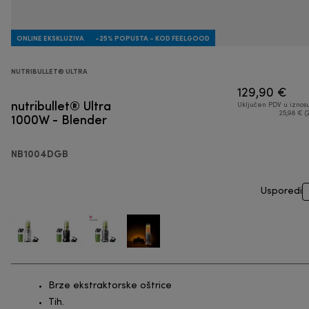
ONLINE EKSKLUZIVA
-25% POPUSTA - KOD FEELGOOD
NUTRIBULLET® ULTRA
129,90 €
nutribullet® Ultra
Uključen PDV u iznos
1000W - Blender
25,98 € (
NB1004DGB
Usporedi
Brze ekstraktorske oštrice
Tih.