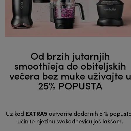
Od brzih jutarnjih
smoothieja do obiteljskih
večera bez muke uživajte 
25% POPUSTA
EXTRA5
Uz kod
ostvarite dodatnih 5 % popusta
učinite njezinu svakodnevicu još lakšom.