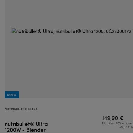
NOVO
NUTRIBULLET® ULTRA
149,90 €
nutribullet® Ultra
Uključen PDV u iznos
1200W - Blender
29,98 € (