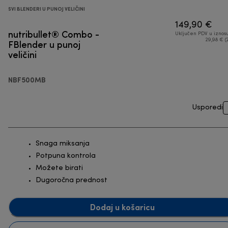
SVI BLENDERI U PUNOJ VELIČINI
149,90 €
nutribullet® Combo -
Uključen PDV u iznos
FBlender u punoj
29,98 € (
veličini
NBF500MB
Usporedi
Snaga miksanja
Potpuna kontrola
Možete birati
Dugoročna prednost
Dodaj u košaricu