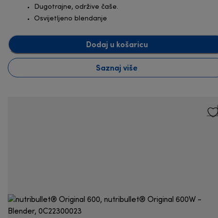
Dugotrajne, održive čaše.
Osvijetljeno blendanje
Dodaj u košaricu
Saznaj više