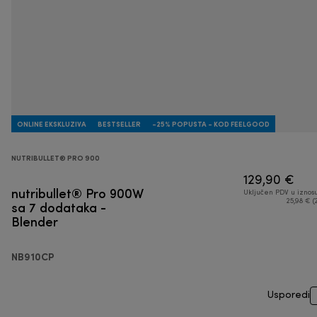
ONLINE EKSKLUZIVA
BESTSELLER
-25% POPUSTA - KOD FEELGOOD
NUTRIBULLET® PRO 900
129,90 €
nutribullet® Pro 900W
Uključen PDV u iznos
sa 7 dodataka -
25,98 € (
Blender
NB910CP
Usporedi