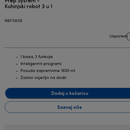
Prep System -
Kuhinjski robot 3 u 1
NBF580B
Usporedi
1 baza, 3 funkcije.
Inteligentni programi
Posuda zapremnine 1600 ml
Zaslon osjetljiv na dodir.
Dodaj u košaricu
Saznaj više