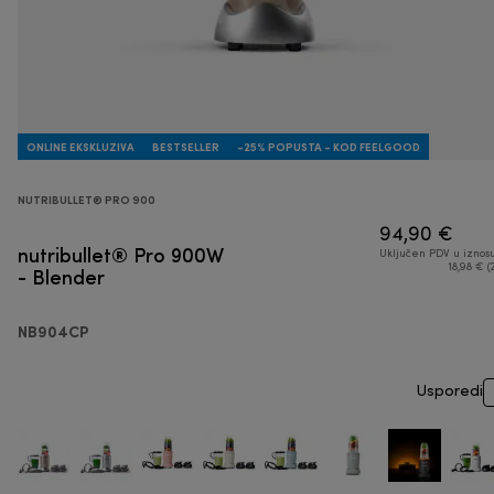
ONLINE EKSKLUZIVA
BESTSELLER
-25% POPUSTA - KOD FEELGOOD
NUTRIBULLET® PRO 900
94,90 €
nutribullet® Pro 900W
Uključen PDV u iznos
- Blender
18,98 € (
NB904CP
Usporedi