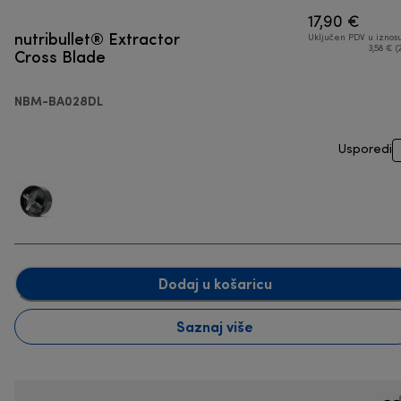
17,90 €
nutribullet® Extractor
Uključen PDV u iznos
Cross Blade
3,58 € (
NBM-BA028DL
Usporedi
Dodaj u košaricu
Saznaj više