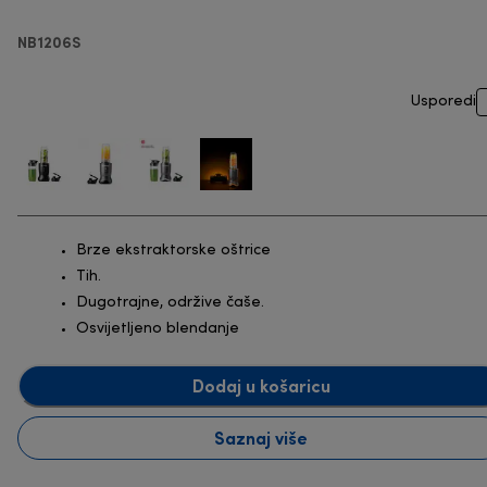
NB1206S
Usporedi
Brze ekstraktorske oštrice
Tih.
Dugotrajne, održive čaše.
Osvijetljeno blendanje
Dodaj u košaricu
Saznaj više