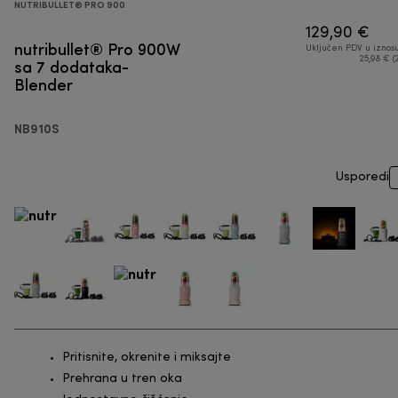
NUTRIBULLET® PRO 900
129,90 €
nutribullet® Pro 900W
Uključen PDV u iznos
sa 7 dodataka-
25,98 € (
Blender
NB910S
Usporedi
Pritisnite, okrenite i miksajte
Prehrana u tren oka