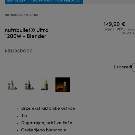
BESTSELLER
-25% POPUSTA - KOD FEELGOOD
NUTRIBULLET® ULTRA
149,90 €
nutribullet® Ultra
Uključen PDV u iznos
1200W - Blender
29,98 € (
NB1206DGCC
Usporedi
Brze ekstraktorske oštrice
Tih.
Dugotrajne, održive čaše.
Osvijetljeno blendanje