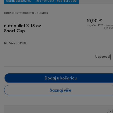
ONLINE EKSKLUZIVA
-25% POPUSTA - KOD FEELGOOD
DODACI NUTRIBULLET® – BLENDER
10,90 €
nutribullet® 18 oz
Uključen PDV u iznos
Short Cup
2,18 € (
NBM-VE011DL
Usporedi
Dodaj u košaricu
Saznaj više