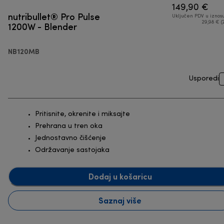
149,90 €
nutribullet® Pro Pulse
Uključen PDV u iznos
1200W - Blender
29,98 € (
NB120MB
Usporedi
Pritisnite, okrenite i miksajte
Prehrana u tren oka
Jednostavno čišćenje
Održavanje sastojaka
Dodaj u košaricu
Saznaj više