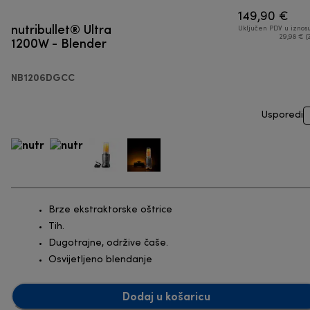
149,90 €
nutribullet® Ultra
Uključen PDV u iznos
1200W - Blender
29,98 € (
NB1206DGCC
Usporedi
Brze ekstraktorske oštrice
Tih.
Dugotrajne, održive čaše.
Osvijetljeno blendanje
Dodaj u košaricu