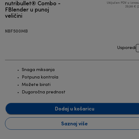
nutribullet® Combo -
Uključen PDV u iznos
FBlender u punoj
29,98 € (
veličini
NBF500MB
Usporedi
Snaga miksanja
Potpuna kontrola
Možete birati
Dugoročna prednost
Dodaj u košaricu
Saznaj više