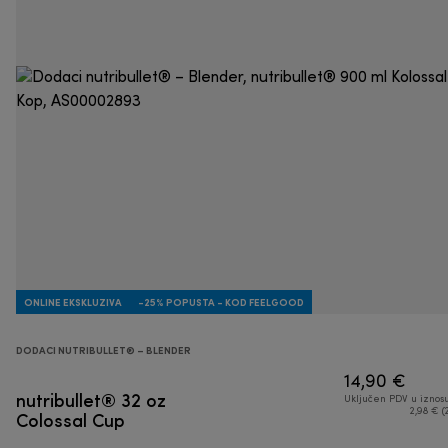
ONLINE EKSKLUZIVA
-25% POPUSTA - KOD FEELGOOD
DODACI NUTRIBULLET® – BLENDER
14,90 €
nutribullet® 32 oz
Uključen PDV u iznos
Colossal Cup
2,98 € (