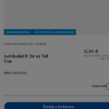
ONLINE EKSKLUZIVA
-25% POPUSTA - KOD FEELGOOD
DODACI NUTRIBULLET® – BLENDER
12,90 €
nutribullet® 24 oz Tall
Uključen PDV u iznos
Cup
2,58 € (
NBM-VE007DL
Usporedi
Dodaj u košaricu