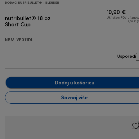
DODACI NUTRIBULLET® – BLENDER
10,90 €
nutribullet® 18 oz
Uključen PDV u iznos
Short Cup
2,18 € (
NBM-VE011DL
Usporedi
Dodaj u košaricu
Saznaj više