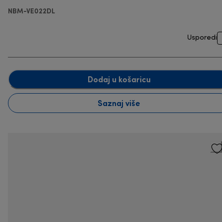
NBM-VE022DL
Usporedi
Dodaj u košaricu
Saznaj više