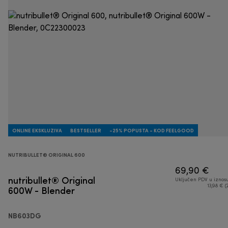
ONLINE EKSKLUZIVA
BESTSELLER
-25% POPUSTA - KOD FEELGOOD
NUTRIBULLET® ORIGINAL 600
69,90 €
nutribullet® Original
Uključen PDV u iznos
600W - Blender
13,98 € (
NB603DG