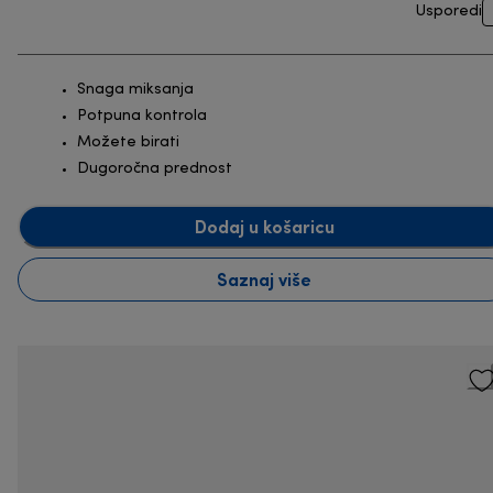
Usporedi
Snaga miksanja
Potpuna kontrola
Možete birati
Dugoročna prednost
Dodaj u košaricu
Saznaj više