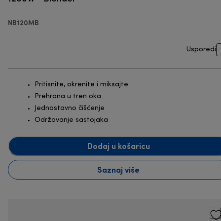
NB120MB
Usporedi
Pritisnite, okrenite i miksajte
Prehrana u tren oka
Jednostavno čišćenje
Održavanje sastojaka
Dodaj u košaricu
Saznaj više