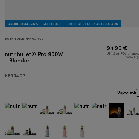
ONLINE EKSKLUZIVA
BESTSELLER
-25% POPUSTA - KOD FEELGOOD
NUTRIBULLET® PRO 900
94,90 €
nutribullet® Pro 900W
Uključen PDV u iznos
- Blender
18,98 € (
NB904CP
Usporedi