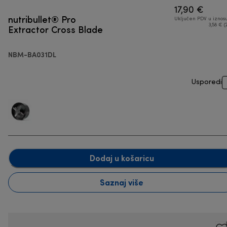
17,90 €
nutribullet® Pro
Uključen PDV u iznos
Extractor Cross Blade
3,58 € (
NBM-BA031DL
Usporedi
Dodaj u košaricu
Saznaj više