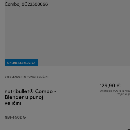
ONLINE EKSKLUZIVA
SVI BLENDERI U PUNOJ VELIČINI
129,90 €
nutribullet® Combo -
Uključen PDV u iznos
Blender u punoj
25,98 € (
veličini
NBF450DG