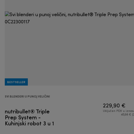
BESTSELLER
SVI BLENDERI U PUNOJ VELIČINI
229,90 €
nutribullet® Triple
Uključen PDV u iznos
Prep System -
45,98 € (
Kuhinjski robot 3 u 1