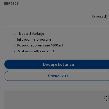
NBF580B
Usporedi
1 baza, 3 funkcije.
Inteligentni programi
Posuda zapremnine 1600 ml
Zaslon osjetljiv na dodir.
Dodaj u košaricu
Saznaj više