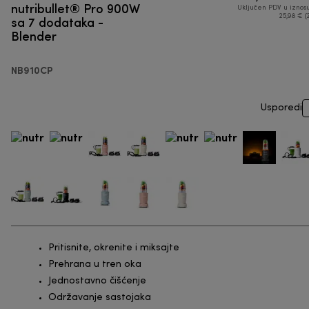
nutribullet® Pro 900W
Uključen PDV u iznos
sa 7 dodataka -
25,98 € (
Blender
NB910CP
Usporedi
Pritisnite, okrenite i miksajte
Prehrana u tren oka
Jednostavno čišćenje
Održavanje sastojaka