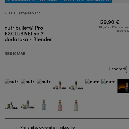
NUTRIBULLET® PRO 900
129,90 €
nutribullet® Pro
Uključen PDV u iznos
EXCLUSIVE! sa 7
25,98 € (
dodataka - Blender
NB910MAB
Usporedi
Pritisnite, okrenite i miksajte