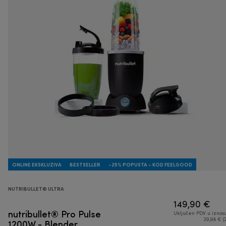
ONLINE EKSKLUZIVA
BESTSELLER
-25% POPUSTA - KOD FEELGOOD
NUTRIBULLET® ULTRA
149,90 €
nutribullet® Pro Pulse
Uključen PDV u iznos
1200W - Blender
29,98 € (