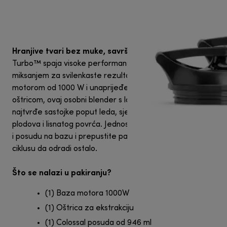
Hranjive tvari bez muke, savršeno glatko.
nutribullet
Turbo™ spaja visoke performanse s automatskim
miksanjem za svilenkaste rezultate, svaki put. S
motorom od 1000 W i unaprijeđenom Rapid Extractor
oštricom, ovaj osobni blender s lakoćom obrađuje i
najtvrđe sastojke poput leda, sjemenki, orašastih
plodova i lisnatog povrća. Jednostavno pričvrstite oštricu
i posudu na bazu i prepustite pametnom automatskom
ciklusu da odradi ostalo.
Što se nalazi u pakiranju?
(1) Baza motora 1000W
(1) Oštrica za ekstrakciju
(1) Colossal posuda od 946 ml