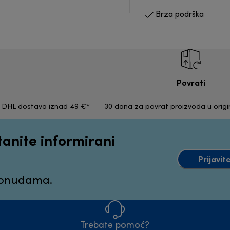
Brza podrška
Povrati
a DHL dostava iznad 49 €*
30 dana za povrat proizvoda u orig
tanite informirani
Prijavit
ponudama.
Trebate pomoć?