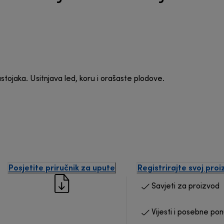
ojaka. Usitnjava led, koru i orašaste plodove.
Posjetite priručnik za upute
Registrirajte svoj pro
Savjeti za proizvod
Vijesti i posebne po