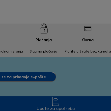
Plaćanja
Klarna
inalnom stanju
Sigurna plaćanja
Platite u 3 rate bez kamata
e se za primanje e-pošte
Upute za upotrebu