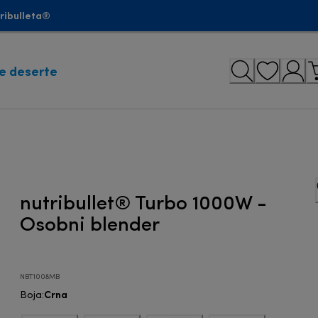
tribulleta®
e deserte
nutribullet® Turbo 1000W -
Osobni blender
NBT1008MB
Crna
Boja
: