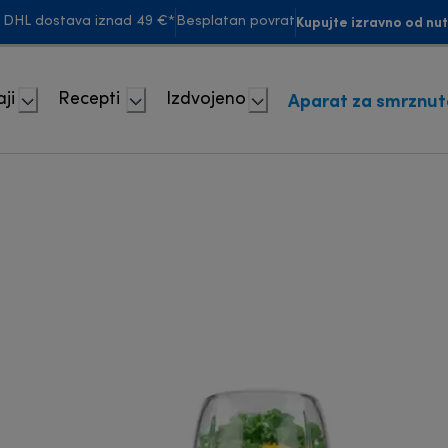
Kupujte izravno od nu
 DHL dostava iznad 49 €*
Besplatan povrat
Aparat za smrznut
ji
Recepti
Izdvojeno