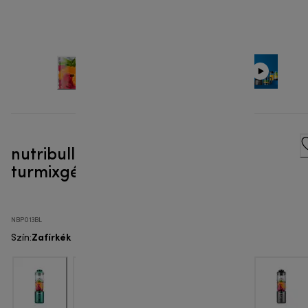
nutribullet Flex™ - Hordozható
turmixgép
NBP013BL
Zafírkék
Szín
: