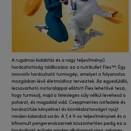
A rugalmas kialakítás és a nagy teljesítményű
hordozhatóság találkozása: ez a nutribullet Flex™. Egy
innovatív hordozható turmixgép, amelyet a folyamatos
mozgásban lévő életmódhoz terveztek. Az egyedülálló,
lecsavarható motoralappal ellátott Flex lehetővé teszi,
hogy turmixolj, majd a felesleges súly nélkül levehesd a
poharat, és magaddal vidd. Cseppmentes ivófedele és
hordozófüle kényelmet és kiömlésbiztonságot nyújt
minden kalandod során. A 7,4 V-os teljesítménynek és a
kifinomult pengerendszernek köszönhetően pedig ez a
hordozható erőgép minden alkalommal sima, selymes