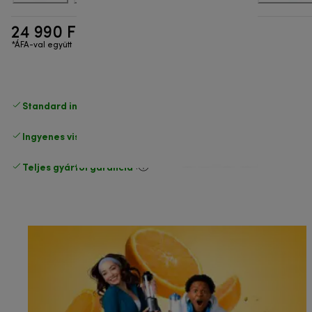
24 990 Ft
*ÁFA-val együtt
Standard ingyenes kiszállítás
17500 Ft
Ingyenes visszaküldés
.
Teljes gyártói garancia
.