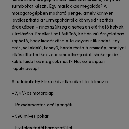
turmixokat készít. Egy másik okos megoldás? A
mosogatógépben mosható penge, amely könnyen
leválasztható a turmixpohárról a könnyed tisztítás
érdekében – nincs szükség a nehezen elérhető helyek
súrolására. Emellett hat feltűnő, kéttónusú árnyalatban
kapható, hogy kiegészítse a te egyedi stílusodat. Egy
erős, sokoldalú, könnyű, hordozható turmixgép, amellyel
elkészítheted kedvenc smoothie-jaidat, shake-jeidet,
koktéljaidat és még sok mást? Na, ez az igazi
rugalmasság!
A nutribullet® Flex a következőket tartalmazza:
- 7,4 V-os motoralap
- Rozsdamentes acél pengék
- 590 ml-es pohár
- Elviteles fedél hordozófüllel