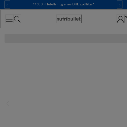
Skip
17.500 Ft feletti ingyenes DHL szállítás*
to
Content
Accessibility
Statement