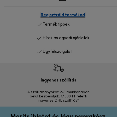
Regisztráld terméked
Termék tippek
Hírek és egyedi ajánlatok
Ügyfélszolgálat
Ingyenes szállítás
Vi
A szállítmányokat 2-3 munkanapon
Visszak
belül kézbesítjük. 17.500 Ft feletti
ingyenes DHL szállítás*
Meríts ihletet és légy naprakész.