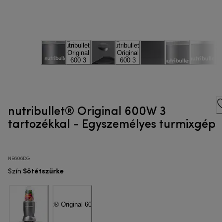
nutribullet® Original 600W 3
tartozékkal - Egyszemélyes turmixgép
NB606DG
Sötétszürke
Szín
: