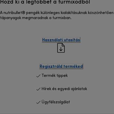
Hozd ki a legtöbbet a turmixodból
A nutribullet® pengék különleges kialakításuknak köszönhetőe
tápanyagok megmaradnak a turmixban.
Használati utasítás
Regisztráld terméked
Termék tippek
Hírek és egyedi ajánlatok
Ügyfélszolgálat