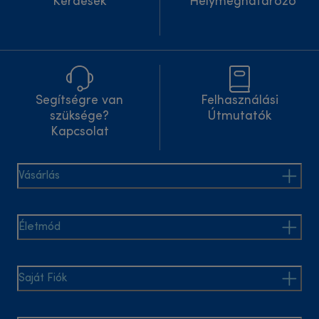
Kérdések
Helymeghatározó
Segítségre van
Felhasználási
szüksége?
Útmutatók
Kapcsolat
Vásárlás
Életmód
Saját Fiók