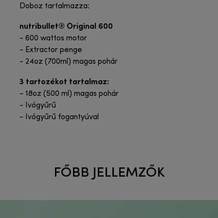
Doboz tartalmazza:
nutribullet® Original 600
- 600 wattos motor
- Extractor penge
- 24oz (700ml) magas pohár
3 tartozékot tartalmaz:
- 18oz (500 ml) magas pohár
- Ivógyűrű
- Ivógyűrű fogantyúval
FŐBB JELLEMZŐK