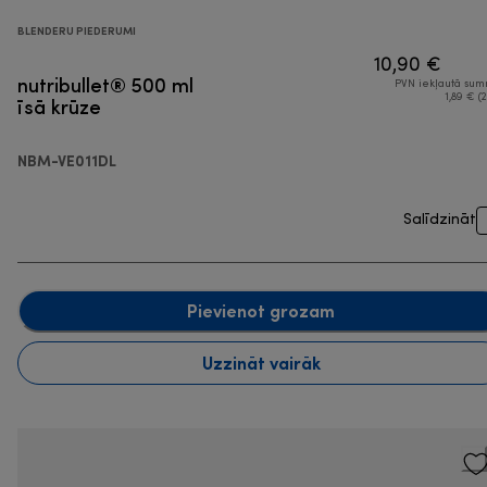
BLENDERU PIEDERUMI
10,90 €
nutribullet® 500 ml
PVN iekļautā su
īsā krūze
1,89 € (2
NBM-VE011DL
Salīdzināt
Pievienot grozam
Uzzināt vairāk