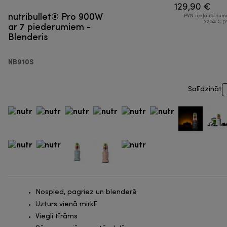
129,90 €
nutribullet® Pro 900W
PVN iekļautā su
ar 7 piederumiem -
22,54 € (2
Blenderis
NB910S
Salīdzināt
Nospied, pagriez un blenderē
Uzturs vienā mirklī
Viegli tīrāms