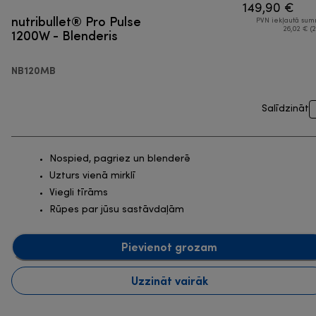
149,90 €
nutribullet® Pro Pulse
PVN iekļautā su
1200W - Blenderis
26,02 € (2
NB120MB
Salīdzināt
Nospied, pagriez un blenderē
Uzturs vienā mirklī
Viegli tīrāms
Rūpes par jūsu sastāvdaļām
Pievienot grozam
Uzzināt vairāk