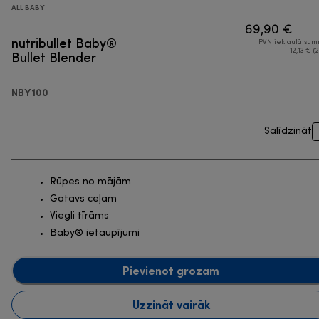
ALL BABY
69,90 €
nutribullet Baby®
PVN iekļautā su
Bullet Blender
12,13 € (2
NBY100
Salīdzināt
Rūpes no mājām
Gatavs ceļam
Viegli tīrāms
Baby® ietaupījumi
Pievienot grozam
Uzzināt vairāk