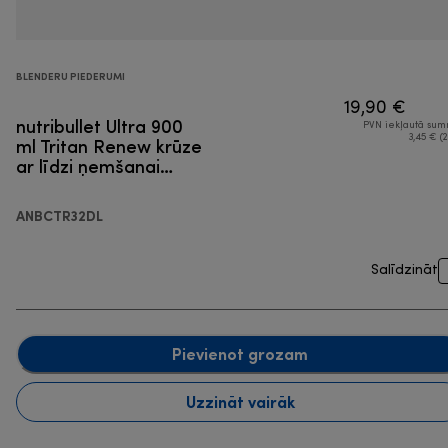
BLENDERU PIEDERUMI
19,90 €
nutribullet Ultra 900
PVN iekļautā su
ml Tritan Renew krūze
3,45 € (2
ar līdzi ņemšanai
paredzētu vāku
ANBCTR32DL
Salīdzināt
Pievienot grozam
Uzzināt vairāk