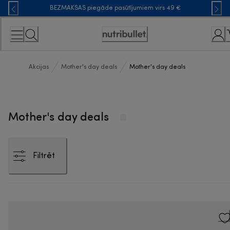
Skip
BEZMAKSAS piegāde pasūtījumiem virs 49 €
to
Content
Accessibility
Statement
Akcijas
Mother's day deals
Mother's day deals
Mother's day deals
Filtrēt