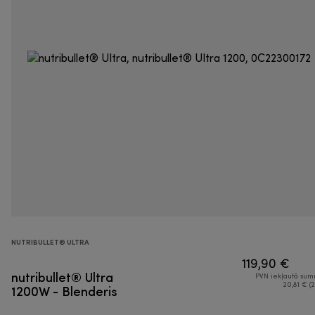
NUTRIBULLET® ULTRA
119,90 €
nutribullet® Ultra
PVN iekļautā su
1200W - Blenderis
20,81 € (2