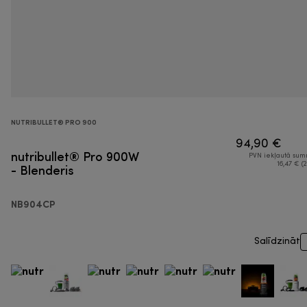
NUTRIBULLET® PRO 900
94,90 €
nutribullet® Pro 900W
PVN iekļautā su
- Blenderis
16,47 € (2
NB904CP
Salīdzināt