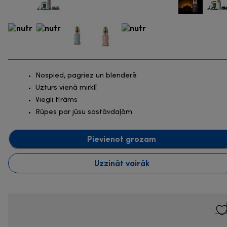
Nospied, pagriez un blenderē
Uzturs vienā mirklī
Viegli tīrāms
Rūpes par jūsu sastāvdaļām
Pievienot grozam
Uzzināt vairāk