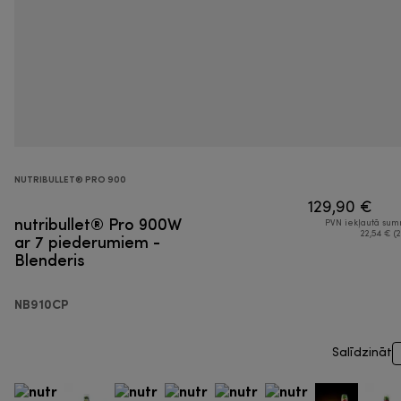
NUTRIBULLET® PRO 900
129,90 €
nutribullet® Pro 900W
PVN iekļautā su
ar 7 piederumiem -
22,54 € (2
Blenderis
NB910CP
Salīdzināt