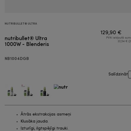
NUTRIBULLET® ULTRA
129,90 €
nutribullet® Ultra
PVN iekļautā su
1000W - Blenderis
22,54 € (2
NB1004DGB
Salīdzināt
Ātrās ekstrakcijas asmeņi
Klusāka jauda.
Izturīgi, ilgtspējīgi trauki.