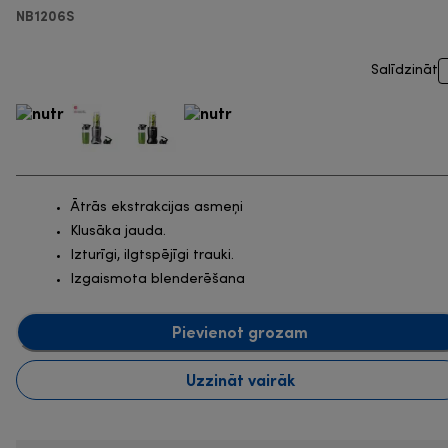
NB1206S
Salīdzināt
Ātrās ekstrakcijas asmeņi
Klusāka jauda.
Izturīgi, ilgtspējīgi trauki.
Izgaismota blenderēšana
Pievienot grozam
Uzzināt vairāk