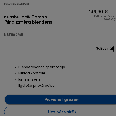
FULL SIZE BLENDERI
149,90 €
nutribullet® Combo -
PVN iekļautā su
Pilna izmēra blenderis
26,02 € (2
NBF500MB
Salīdzināt
Blenderēšanas spēkstacija
Pilnīga kontrole
Jums ir izvēle
Ilgstoša priekšrocība
Pievienot grozam
Uzzināt vairāk