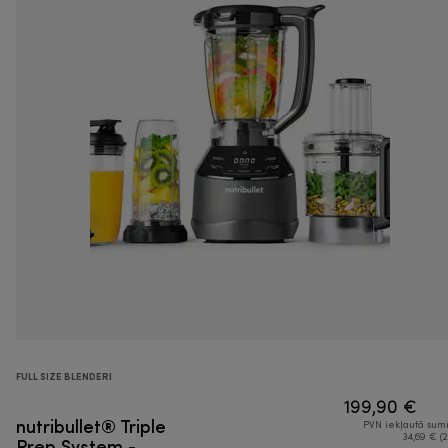
FULL SIZE BLENDERI
199,90 €
nutribullet® Triple
PVN iekļautā su
Prep System -
34,69 € (2