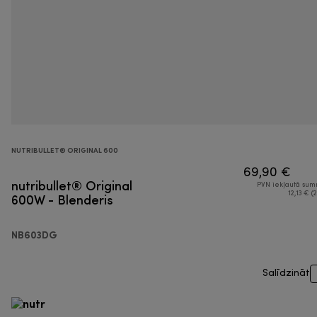
NUTRIBULLET® ORIGINAL 600
69,90 €
nutribullet® Original
PVN iekļautā su
600W - Blenderis
12,13 € (2
NB603DG
Salīdzināt