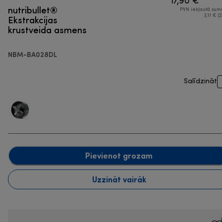
17,90 €
nutribullet®
PVN iekļautā su
Ekstrakcijas
3,11 € (2
krustveida asmens
NBM-BA028DL
Salīdzināt
Pievienot grozam
Uzzināt vairāk