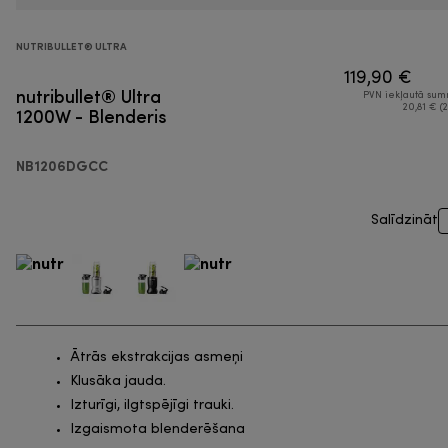
NUTRIBULLET® ULTRA
119,90 €
nutribullet® Ultra
PVN iekļautā su
1200W - Blenderis
20,81 € (2
NB1206DGCC
Salīdzināt
Ātrās ekstrakcijas asmeņi
Klusāka jauda.
Izturīgi, ilgtspējīgi trauki.
Izgaismota blenderēšana