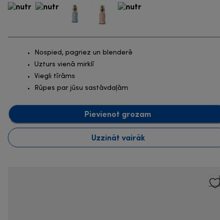
Nospied, pagriez un blenderē
Uzturs vienā mirklī
Viegli tīrāms
Rūpes par jūsu sastāvdaļām
Pievienot grozam
Uzzināt vairāk