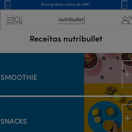
Skip
Envio gratuito acima de 49€*
to
Content
Accessibility
Statement
Receitas nutribullet
Receitas e ideias para comer 
SMOOTHIE
SNACKS