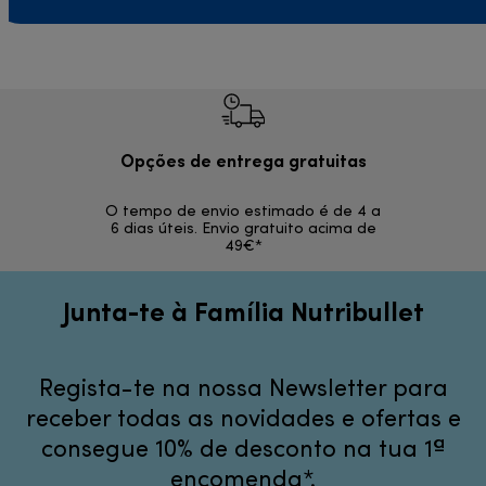
Opções de entrega gratuitas
Devol
O tempo de envio estimado é de 4 a
Devoluções s
6 dias úteis. Envio gratuito acima de
49€*
Junta-te à Família Nutribullet
Regista-te na nossa Newsletter para
receber todas as novidades e ofertas e
consegue 10% de desconto na tua 1ª
encomenda*.