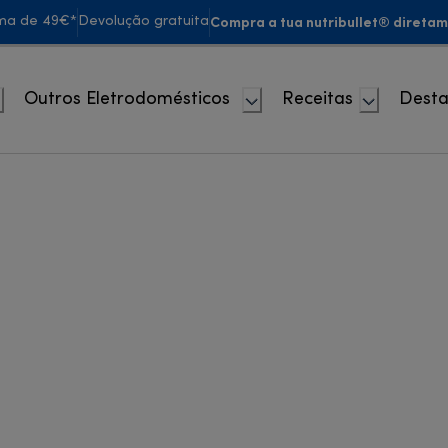
Compra a tua nutribullet® diretam
ima de 49€*
Devolução gratuita
Outros Eletrodomésticos
Receitas
Dest