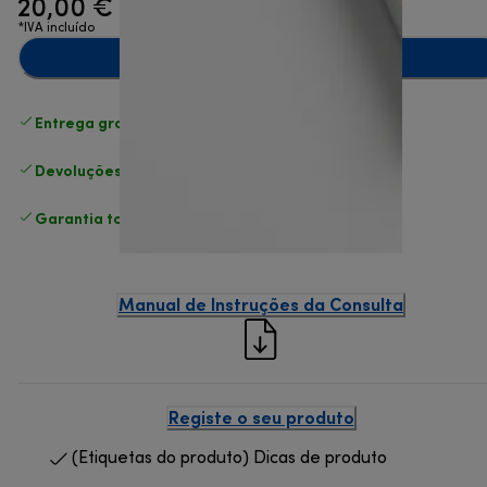
20,00 €
*IVA incluído
Adicionar ao carrinho
Entrega gratuita padrão
superior a 49 €
Devoluções gratuitas
.
Garantia total
do fabricante
Manual de Instruções da Consulta
Registe o seu produto
(Etiquetas do produto) Dicas de produto