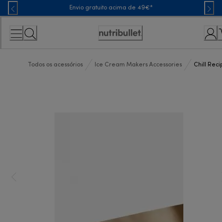
Skip
Envio gratuito acima de 49€*
to
Content
Accessibility
Statement
Todos os acessórios
Ice Cream Makers Accessories
Chill Rec