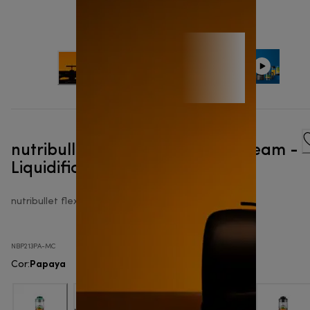
nutribullet Flex™ XMcLaren F1 Team -
Liquidificador portátil
nutribullet flex
NBP213PA-MC
Papaya
Cor
: