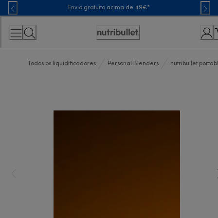
Skip
Envio gratuito acima de 49€*
to
Content
Accessibility
Statement
Todos os liquidificadores
Personal Blenders
nutribullet portab