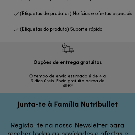
(Etiquetas de produtos) Notícias e ofertas especiais
(Etiquetas do produto) Suporte rápido
Opções de entrega gratuitas
Devol
O tempo de envio estimado é de 4 a
Devoluções s
6 dias úteis. Envio gratuito acima de
49€*
Junta-te à Família Nutribullet
Regista-te na nossa Newsletter para
receber todas as novidades e ofertas e