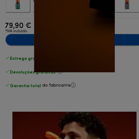
79,90 €
*IVA incluído
Adicionar ao carrinho
Entrega gratuita padrão
superior a 49 €
Devoluções gratuitas
.
Garantia total
do fabricante