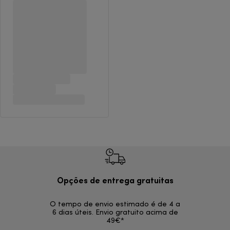
Opções de entrega gratuitas
Devol
O tempo de envio estimado é de 4 a
Devoluções s
6 dias úteis. Envio gratuito acima de
49€*