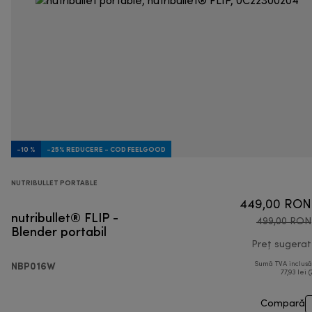
-10 %
-25% REDUCERE - COD FEELGOOD
NUTRIBULLET PORTABLE
449,00 RON
nutribullet® FLIP -
499,00 RON
Blender portabil
Preț sugerat
NBP016W
Sumă TVA inclus
77,93 lei (
Compară