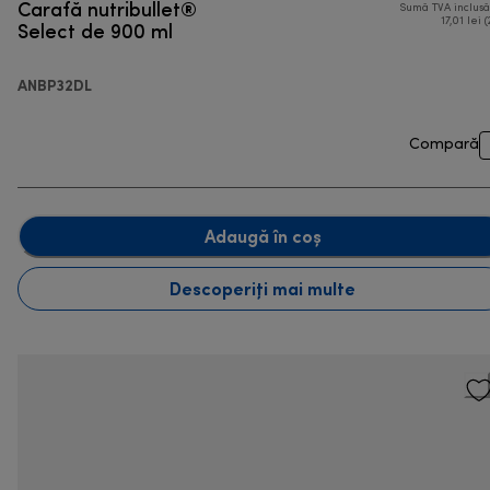
Carafă nutribullet®
Sumă TVA inclus
Select de 900 ml
17,01 lei (
ANBP32DL
Compară
Adaugă în coș
Descoperiți mai multe