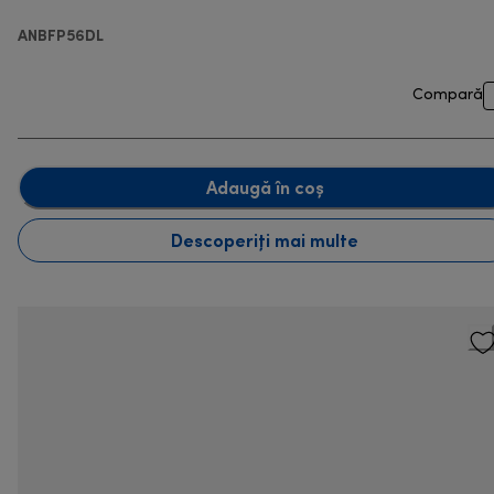
ANBFP56DL
Compară
Adaugă în coș
Descoperiți mai multe