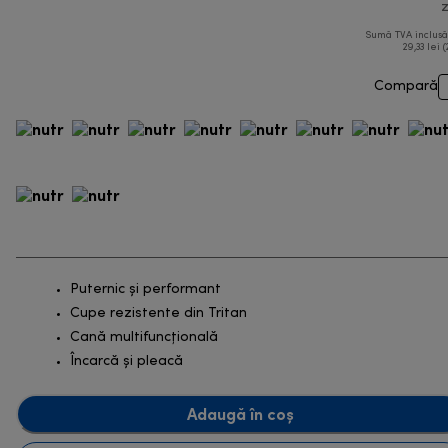
z
Sumă TVA inclus
29,33 lei (
Compară
Puternic şi performant
Cupe rezistente din Tritan
Cană multifuncțională
Încarcă și pleacă
Adaugă în coș