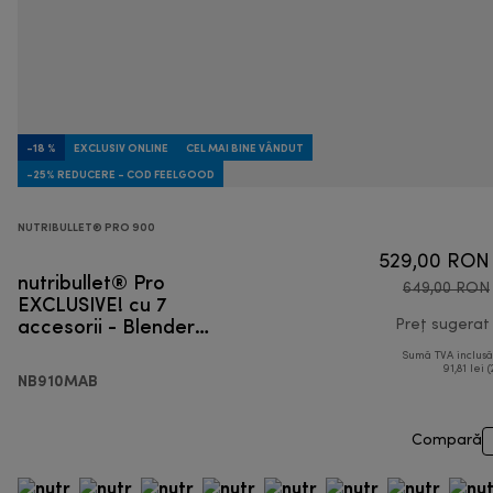
-18 %
EXCLUSIV ONLINE
CEL MAI BINE VÂNDUT
-25% REDUCERE - COD FEELGOOD
NUTRIBULLET® PRO 900
529,00 RON
nutribullet® Pro
649,00 RON
EXCLUSIVE! cu 7
accesorii - Blender
Preț sugerat
personal
Sumă TVA inclus
91,81 lei (
NB910MAB
Compară