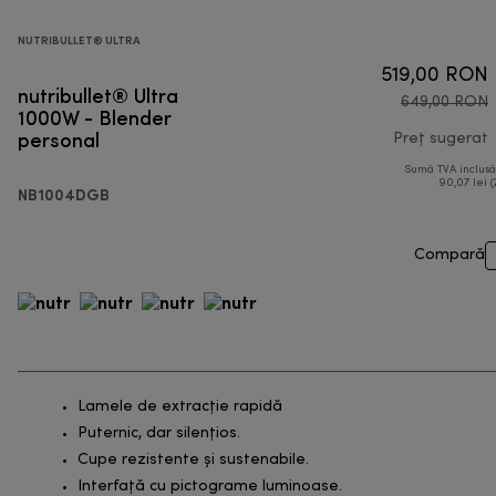
NUTRIBULLET® ULTRA
519,00 RON
nutribullet® Ultra
649,00 RON
1000W - Blender
personal
Preț sugerat
Sumă TVA inclus
p
90,07 lei (
NB1004DGB
Compară
Lamele de extracție rapidă
Puternic, dar silențios.
Cupe rezistente și sustenabile.
Interfață cu pictograme luminoase.