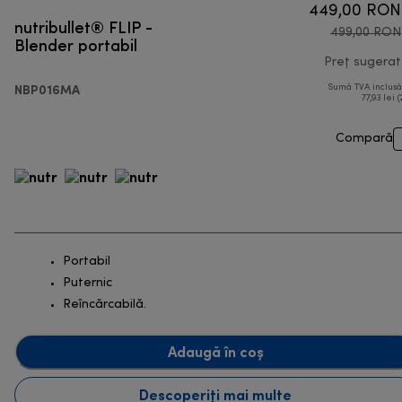
449,00 RON
nutribullet® FLIP -
499,00 RON
Blender portabil
Preț sugerat
NBP016MA
Sumă TVA inclus
77,93 lei (
Compară
Portabil
Puternic
Reîncărcabilă.
Adaugă în coș
Descoperiți mai multe