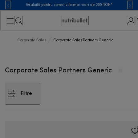
Skip
Gratuită pentru comenzile mai mari de 255 RON*
to
Content
Accessibility
Statement
Corporate Sales
Corporate Sales Partners Generic
Corporate Sales Partners Generic
Filtre