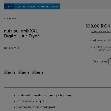
-8 %
-25% REDUCERE - COD FEELGOOD
AIR FRYER
599,00 RON
nutribullet® XXL
649,00 RON
Digital - Air Fryer
Preț sugerat
NBA071B
Sumă TVA inclus
103,96 lei (
Compară
Potrivită pentru întreaga familie
8 moduri de gătit
Gătește mai inteligent