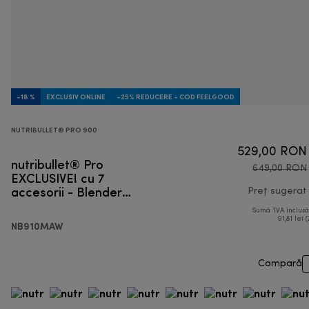
-18 %
EXCLUSIV ONLINE
-25% REDUCERE - COD FEELGOOD
NUTRIBULLET® PRO 900
529,00 RON
nutribullet® Pro
649,00 RON
EXCLUSIVE! cu 7
accesorii - Blender
Preț sugerat
personal
Sumă TVA inclus
91,81 lei (
NB910MAW
Compară