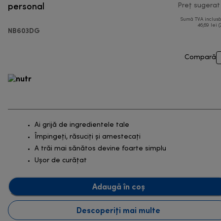
personal
Preț sugerat
Sumă TVA inclus
46,69 lei (
NB603DG
Compară
Ai grijă de ingredientele tale
Împingeți, răsuciți și amestecați
A trăi mai sănătos devine foarte simplu
Ușor de curățat
Adaugă în coș
Descoperiți mai multe