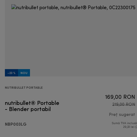
-23 %
NOU
NUTRIBULLET PORTABLE
169,00 RON
nutribullet® Portable
219,00 RON
- Blender portabil
Preț sugerat
NBP003LG
Sumă TVA inclus
p
29,33 lei (