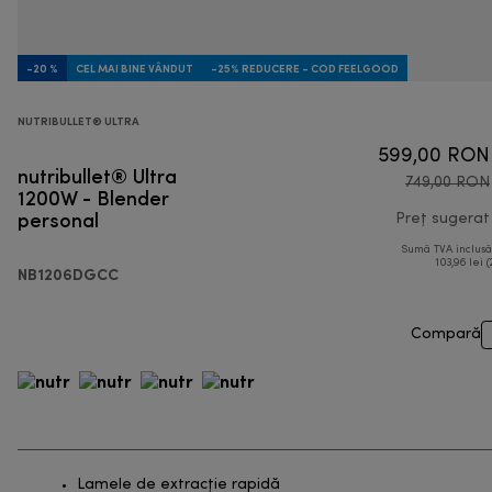
-20 %
CEL MAI BINE VÂNDUT
-25% REDUCERE - COD FEELGOOD
NUTRIBULLET® ULTRA
599,00 RON
nutribullet® Ultra
749,00 RON
1200W - Blender
personal
Preț sugerat
Sumă TVA inclus
103,96 lei (
NB1206DGCC
Compară
Lamele de extracție rapidă