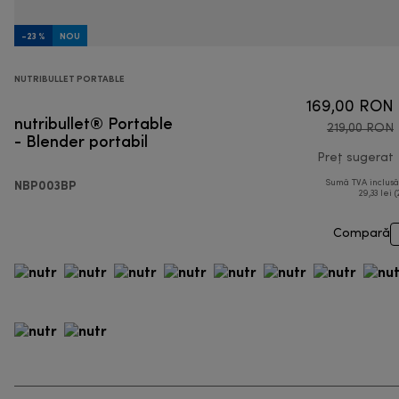
-23 %
NOU
NUTRIBULLET PORTABLE
169,00 RON
nutribullet® Portable
219,00 RON
- Blender portabil
Preț sugerat
NBP003BP
Sumă TVA inclus
p
29,33 lei (
Compară