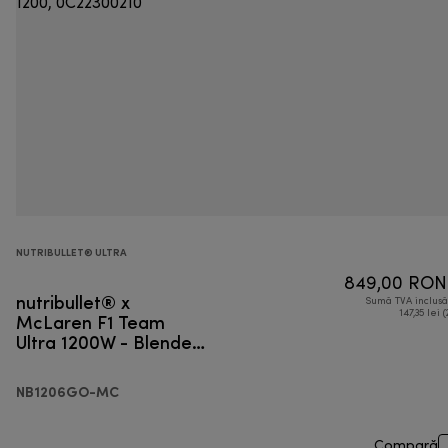
NUTRIBULLET® ULTRA
849,00 RON
nutribullet® x
Sumă TVA inclus
McLaren F1 Team
147,35 lei (
Ultra 1200W - Blender
personal
NB1206GO-MC
Compară