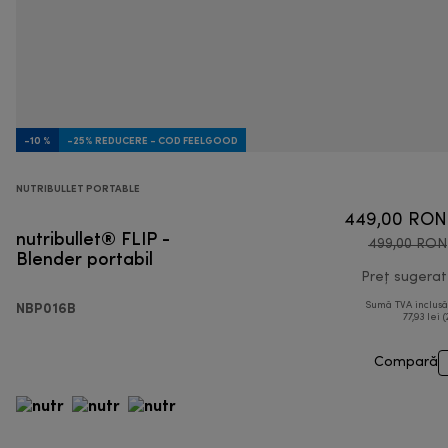
-10 %
-25% REDUCERE - COD FEELGOOD
NUTRIBULLET PORTABLE
449,00 RON
nutribullet® FLIP -
499,00 RON
Blender portabil
Preț sugerat
NBP016B
Sumă TVA inclus
77,93 lei (
Compară