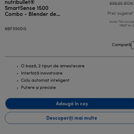
nutribullet®
899,00 RON
SmartSense 1500
Combo - Blender de
Preț sugerat
capacitate mare
Sumă TVA inclus
138,67 lei (
NBF550DG
Compară
O bază, 2 tipuri de amestecare
Interfață inovatoare
Ciclu automat inteligent
Putere și precizie
Adaugă în coș
Descoperiți mai multe