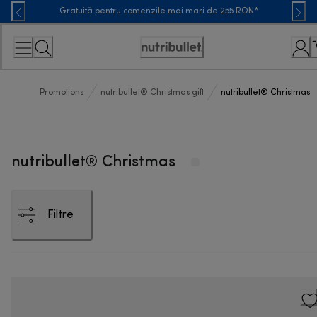
Skip
Gratuită pentru comenzile mai mari de 255 RON*
to
Content
Accessibility
Statement
Promotions
nutribullet® Christmas gift
nutribullet® Christmas
nutribullet® Christmas
Filtre