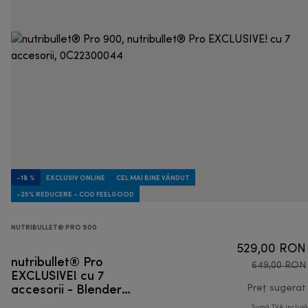
-18 %
EXCLUSIV ONLINE
CEL MAI BINE VÂNDUT
-25% REDUCERE - COD FEELGOOD
NUTRIBULLET® PRO 900
529,00 RON
nutribullet® Pro
649,00 RON
EXCLUSIVE! cu 7
accesorii - Blender
Preț sugerat
personal
Sumă TVA inclus