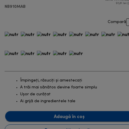
91,81 lei (
NB910MAB
Compară
Împingeți, răsuciți și amestecați
A trăi mai sănătos devine foarte simplu
Ușor de curățat
Ai grijă de ingredientele tale
Adaugă în coș