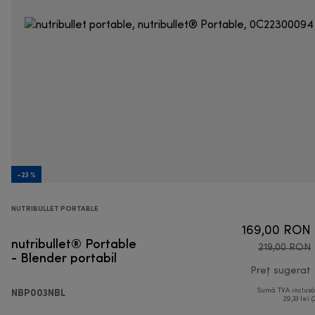
-23 %
NUTRIBULLET PORTABLE
169,00 RON
nutribullet® Portable
219,00 RON
- Blender portabil
Preț sugerat
NBP003NBL
Sumă TVA inclus
p
29,33 lei (