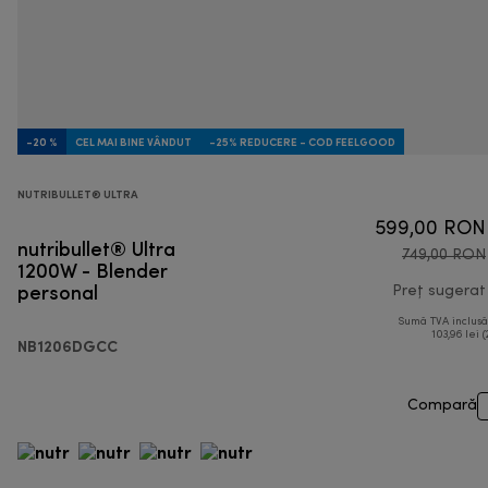
-20 %
CEL MAI BINE VÂNDUT
-25% REDUCERE - COD FEELGOOD
NUTRIBULLET® ULTRA
599,00 RON
nutribullet® Ultra
749,00 RON
1200W - Blender
personal
Preț sugerat
Sumă TVA inclus
103,96 lei (
NB1206DGCC
Compară