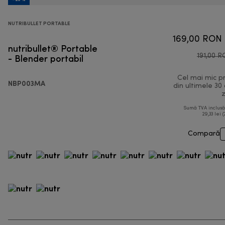
NUTRIBULLET PORTABLE
169,00 RON
nutribullet® Portable
- Blender portabil
191,00 
Cel mai mic p
NBP003MA
din ultimele 30
z
Sumă TVA inclus
29,33 lei (
Compară