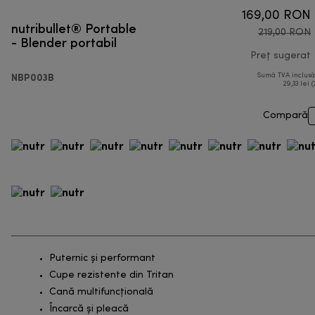
169,00 RON
nutribullet® Portable
219,00 RON
- Blender portabil
Preț sugerat
NBP003B
Sumă TVA inclus
p
29,33 lei (
Compară
Puternic şi performant
Cupe rezistente din Tritan
Cană multifuncțională
Încarcă și pleacă