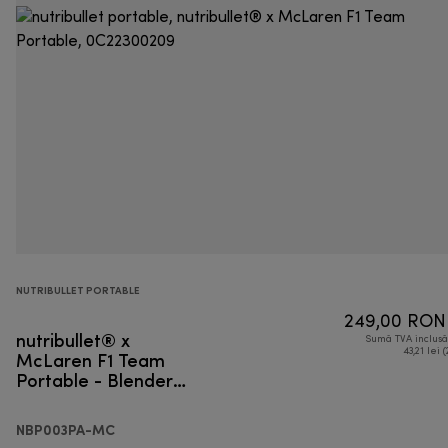
NUTRIBULLET PORTABLE
249,00 RON
nutribullet® x
Sumă TVA inclus
McLaren F1 Team
43,21 lei (
Portable - Blender
portabil
NBP003PA-MC