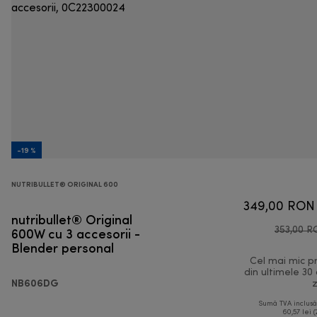
-19 %
NUTRIBULLET® ORIGINAL 600
349,00 RON
nutribullet® Original
600W cu 3 accesorii -
353,00 
Blender personal
Cel mai mic p
din ultimele 30
NB606DG
z
Sumă TVA inclus
60,57 lei (