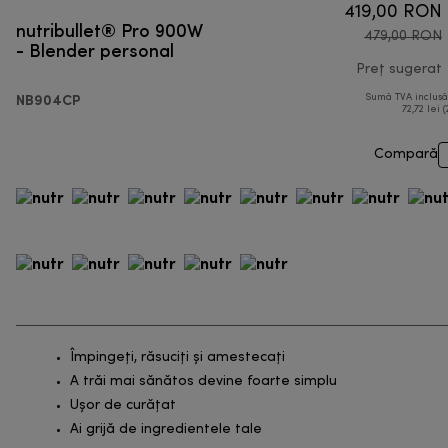
419,00 RON
nutribullet® Pro 900W
479,00 RON
- Blender personal
Preț sugerat
NB904CP
Sumă TVA inclus
72,72 lei (
Compară
Împingeți, răsuciți și amestecați
A trăi mai sănătos devine foarte simplu
Ușor de curățat
Ai grijă de ingredientele tale