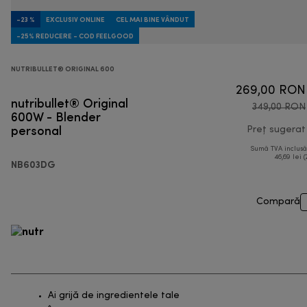
-23 %
EXCLUSIV ONLINE
CEL MAI BINE VÂNDUT
-25% REDUCERE - COD FEELGOOD
NUTRIBULLET® ORIGINAL 600
269,00 RON
nutribullet® Original
349,00 RON
600W - Blender
personal
Preț sugerat
Sumă TVA inclus
46,69 lei (
NB603DG
Compară
Ai grijă de ingredientele tale