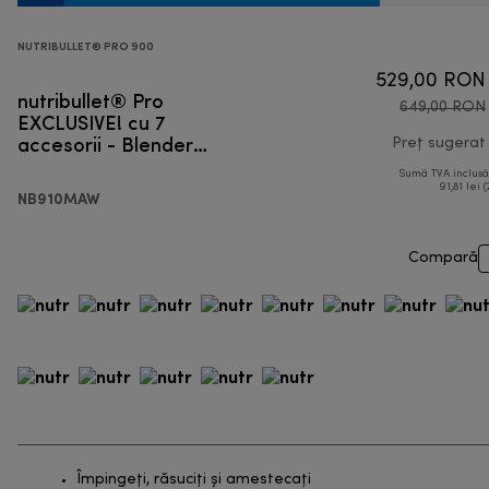
NUTRIBULLET® PRO 900
529,00 RON
nutribullet® Pro
649,00 RON
EXCLUSIVE! cu 7
accesorii - Blender
Preț sugerat
personal
Sumă TVA inclus
91,81 lei (
NB910MAW
Compară
Împingeți, răsuciți și amestecați